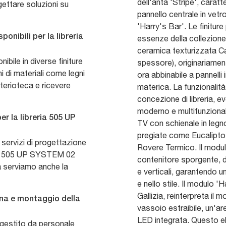
dell'anta 'Stripe', caratt
gettare soluzioni su
pannello centrale in vetro
'Harry's Bar'. Le finitur
sponibili per la libreria
essenze della collezione 
ceramica texturizzata C
bile in diverse finiture
spessore), originariamen
ni di materiali come legni
ora abbinabile a pannelli
terioteca e ricevere
materica. La funzionalit
concezione di libreria, 
moderno e multifunzionale
er la libreria 505 UP
TV con schienale in legno
pregiate come Eucalipto
ervizi di progettazione
Rovere Termico. Il modul
eria 505 UP SYSTEM 02
contenitore sporgente, dot
 serviamo anche la
e verticali, garantendo u
e nello stile. Il modulo 
Gallizia, reinterpreta il
gna e montaggio della
vassoio estraibile, un'ar
LED integrata. Questo e
 gestito da personale