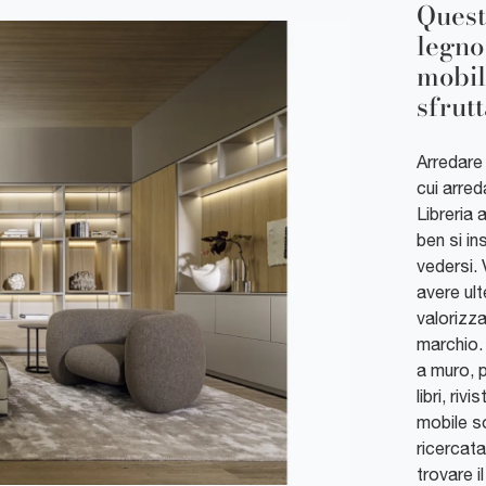
Quest
legno
mobil
sfrut
Arredare i
cui arred
Libreria
ben si in
vedersi. 
avere ult
valorizza
marchio. 
a muro, 
libri, riv
mobile so
ricercata
trovare i