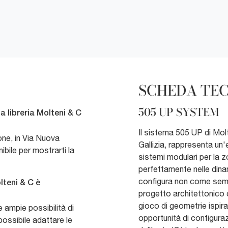
SCHEDA TE
505 UP SYSTEM
a libreria Molteni & C
Il sistema 505 UP di Mol
one, in Via Nuova
Gallizia, rappresenta un
ibile per mostrarti la
sistemi modulari per la z
perfettamente nelle dina
configura non come semp
lteni & C è
progetto architettonico 
gioco di geometrie ispirat
 ampie possibilità di
opportunità di configuraz
ossibile adattare le