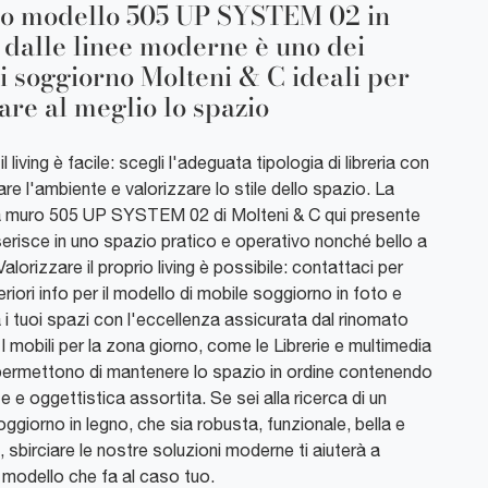
o modello 505 UP SYSTEM 02 in
 dalle linee moderne è uno dei
i soggiorno Molteni & C ideali per
tare al meglio lo spazio
l living è facile: scegli l'adeguata tipologia di libreria con
are l'ambiente e valorizzare lo stile dello spazio. La
 a muro 505 UP SYSTEM 02 di Molteni & C qui presente
serisce in uno spazio pratico e operativo nonché bello a
Valorizzare il proprio living è possibile: contattaci per
eriori info per il modello di mobile soggiorno in foto e
 i tuoi spazi con l'eccellenza assicurata dal rinomato
I mobili per la zona giorno, come le Librerie e multimedia
permettono di mantenere lo spazio in ordine contenendo
iste e oggettistica assortita. Se sei alla ricerca di un
ggiorno in legno, che sia robusta, funzionale, bella e
, sbirciare le nostre soluzioni moderne ti aiuterà a
l modello che fa al caso tuo.