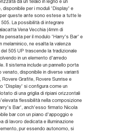
erizzata da un telaio in legno e un
, disponibile per i moduli 'Display' e
e per queste ante sono estese a tutte le
505. La possibilità di integrare
alacatta Vena Vecchia (4mm di
te pensata per il modulo 'Harry's Bar' e
 in melaminico, ne esalta la valenza
à del 505 UP trascende la tradizionale
evolvendo in un elemento d'arredo
. Il sistema include un pannello porta
 venato, disponibile in diverse varianti
, Rovere Grafite, Rovere Sunrise e
o 'Display' si configura come un
ato di una griglia di ripiani orizzontali
n'elevata flessibilità nella composizione
'Harry's Bar', anch'esso firmato Nicola
 mobile bar con un piano d'appoggio e
ea di lavoro dedicata e illuminazione
lemento, pur essendo autonomo, si