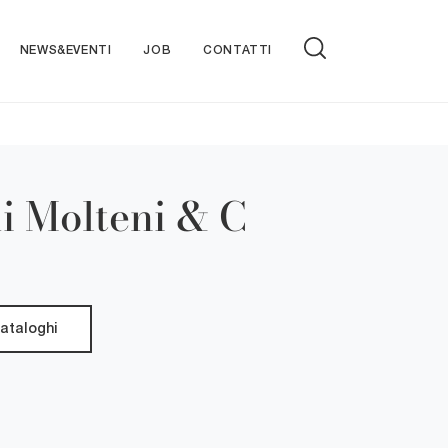
NEWS&EVENTI
JOB
CONTATTI
i Molteni & C
cataloghi