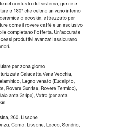
e nel contesto del sistema, grazie a
tura a 180° che celano un vano interno
ti, ceramica o ecoskin, attrezzato per
niture come il rovere caffè e un esclusivo
ile completano l'offerta. Un'accurata
rocessi produttivi avanzati assicurano
iori.
lare per zona giorno
turizzata Calacatta Vena Vecchia,
elaminico, Legno venato (Eucalipto,
te, Rovere Sunrise, Rovere Termico),
laio anta Stripe), Vetro (per anta
kin
sina, 260
,
Lissone
nza, Como, Lissone, Lecco, Sondrio,