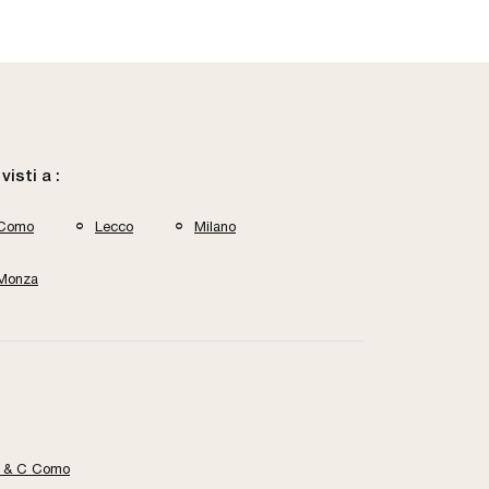
 visti a :
Como
Lecco
Milano
Monza
ni & C Como