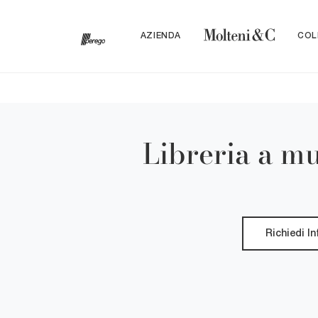
AZIENDA
COL
Libreria a m
Richiedi I