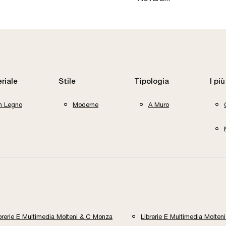
riale
Stile
Tipologia
I più
In Legno
Moderne
A Muro
brerie E Multimedia Molteni & C Monza
Librerie E Multimedia Molte