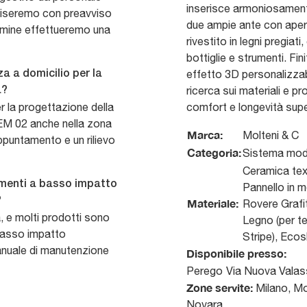
inserisce armoniosament
vviseremo con preavviso
due ampie ante con aper
termine effettueremo una
rivestito in legni pregia
bottiglie e strumenti. Fi
effetto 3D personalizzab
a a domicilio per la
ricerca sui materiali e p
a?
r la progettazione della
comfort e longevità super
EM 02 anche nella zona
Marca:
Molteni & C
ppuntamento e un rilievo
Categoria:
Sistema modu
Ceramica tex
amenti a basso impatto
Pannello in m
?
Materiale:
Rovere Grafi
à, e molti prodotti sono
Legno (per te
 basso impatto
Stripe), Ecos
anuale di manutenzione
Disponibile presso:
Perego
Via Nuova Valas
Zone servite:
Milano, Mo
Novara...