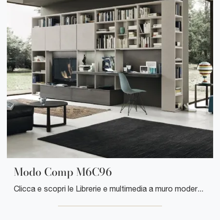
Modo Comp M6C96
Clicca e scopri le Librerie e multimedia a muro moderne! Il modello Modo Comp M6C96 Sangiacomo saprà ultimare un living pratico e dinamico.