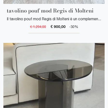
tavolino pouf mod Regis di Molteni
Il tavolino pouf mod Regis di Molteni è un complemento d'arredo multifunzionale che unisce design contemporaneo e praticità, perfetto per arredare ...
€ 900,00
€ 1.294,00
-30%