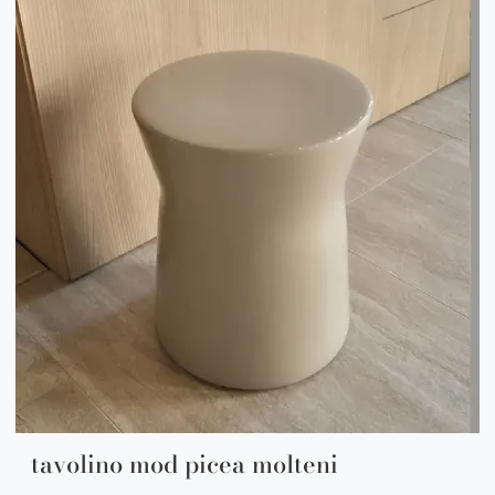
tavolino mod picea molteni