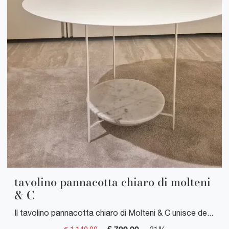
tavolino pannacotta chiaro di molteni
& C
Il tavolino pannacotta chiaro di Molteni & C unisce design contemporaneo e finiture eleganti per arricchire ogni ambiente con stile e funzionalità.
€ 790,00