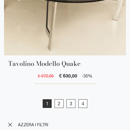
Tavolino Modello Quake
€ 630,00
€ 972,00
-35%
1
2
3
4
AZZERA I FILTRI