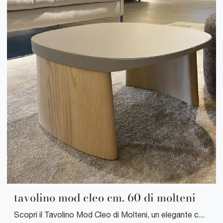
tavolino mod cleo cm. 60 di molteni
Scopri il Tavolino Mod Cleo di Molteni, un elegante complemento d'arredo per la tua casa. Ideale per uno stile moderno ed accogliente.