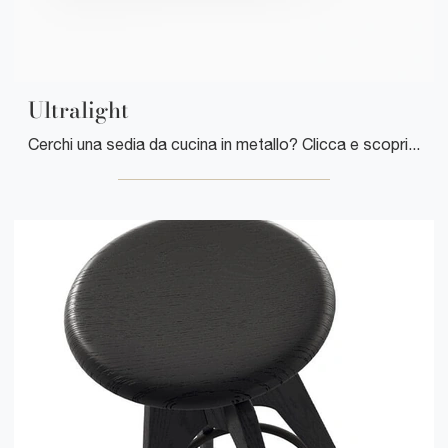
Ultralight
Cerchi una sedia da cucina in metallo? Clicca e scopri il modello Ultralight di Desalto per completare i tuoi interni perfettamente.