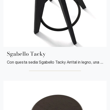
Sgabello Tacky
Con questa sedia Sgabello Tacky Arrital in legno, una delle nostre sedute sgabelli moderne, potrai impreziosire i tuoi locali.