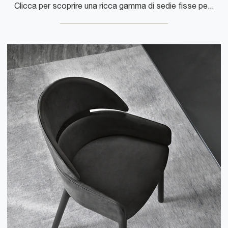
Clicca per scoprire una ricca gamma di sedie fisse per stanze design: il modello Viga di Ditre Italia ti aspetta!