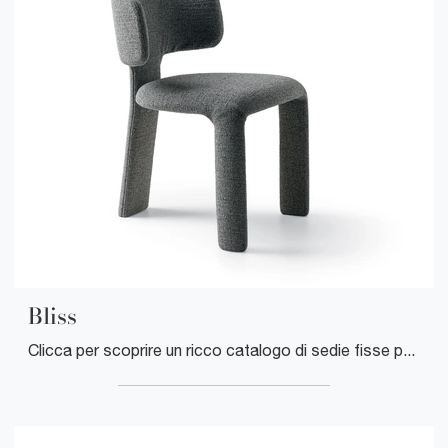
Bliss
Clicca per scoprire un ricco catalogo di sedie fisse per stanze design: il modello Bliss di Ditre Italia ti aspetta!