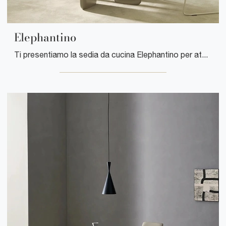
Elephantino
Ti presentiamo la sedia da cucina Elephantino per atmosfere moderne, tra le più originali Sedie impilabili di Kristalia.