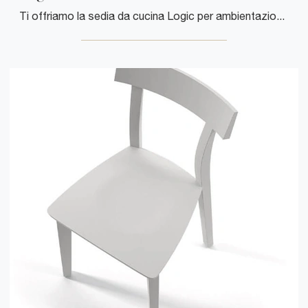
Ti offriamo la sedia da cucina Logic per ambientazioni moderne, tra le più originali Sedie impilabili di Arrital.