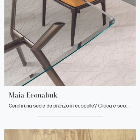
Maia Econabuk
Cerchi una sedia da pranzo in ecopelle? Clicca e scopri il modello Maia Econabuk di Riflessi per ultimare i tuoi interni alla perfezione.