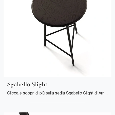
Sgabello Slight
Clicca e scopri di più sulla sedia Sgabello Slight di Arrital in legno: le più esclusive Sedie sgabelli moderne ti aspettano.