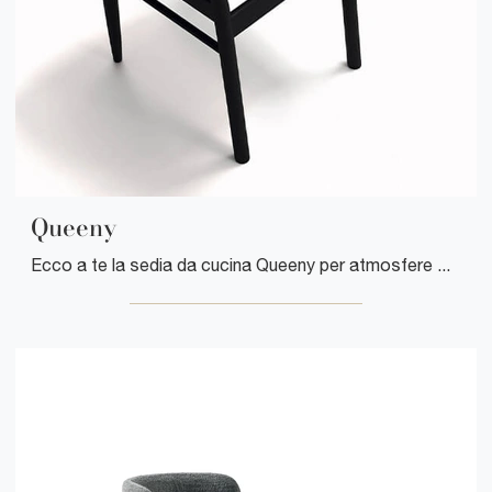
Queeny
Ecco a te la sedia da cucina Queeny per atmosfere moderne, tra le più esclusive Sedie fisse di Arrital.