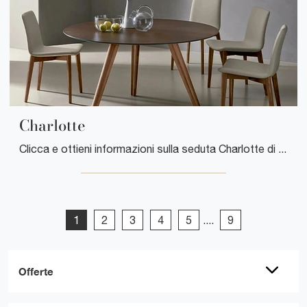
Charlotte
Clicca e ottieni informazioni sulla seduta Charlotte di Sangiacomo in ecopelle: le più originali Sedie fisse moderne ti attendono.
1
2
3
4
5
....
9
Offerte