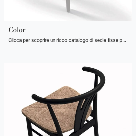
Color
Clicca per scoprire un ricco catalogo di sedie fisse per stanze design: il modello Color di Arrital ti attende!