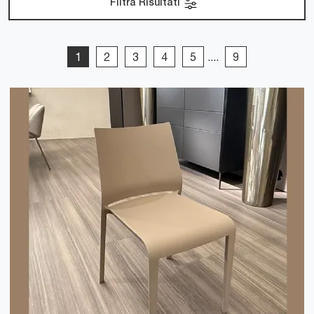
Filtra Risultati
1
2
3
4
5
....
9