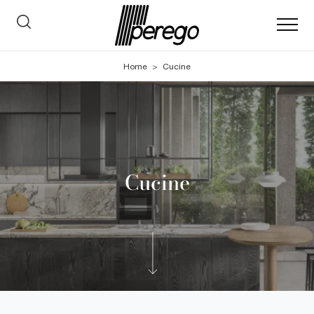
Home
>
Cucine
Cucine