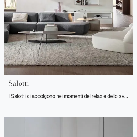
Salotti
I Salotti ci accolgono nei momenti del relax e dello svago quotidiano: gli imbottiti occorre che siano sempre confortevoli e in grado di garantire l'ottimale supporto a chi sta seduto, ma devono anche essere di grande valore estetico.