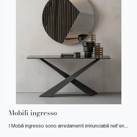
Mobili ingresso
I Mobili ingresso sono arredamenti irrinunciabili nell'entrata di casa, in particolare se si desidera ottimizzare lo spazio sottolineandone il valore estetico senza correre il rischio di affollarlo inutilmente.