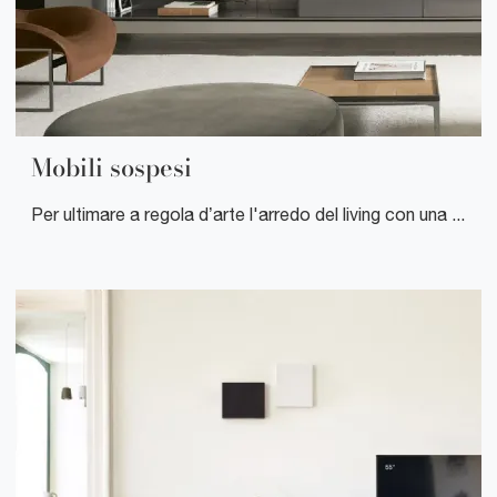
Mobili sospesi
Per ultimare a regola d’arte l'arredo del living con una composizione pensile, dovrai considerare il tuo gusto personale, lo stile dell'ambiente e le tue esigenze abitative di funzionalità e spazio.