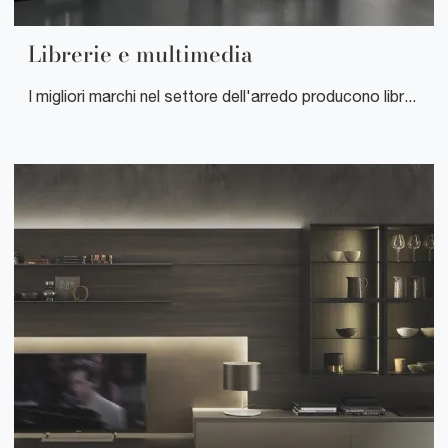
Librerie e multimedia
I migliori marchi nel settore dell'arredo producono librerie di grande fascino, dalle linee sinuose piuttosto che dalle forme semplici, affinchè ognuno si assicuri la scelta ideale per sé.