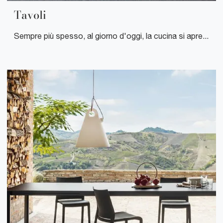
Tavoli
Sempre più spesso, al giorno d'oggi, la cucina si apre al soggiorno e non c'è più una definita separazione tra i due ambienti: la scelta di un buon modello di tavolo è imprescindibile.