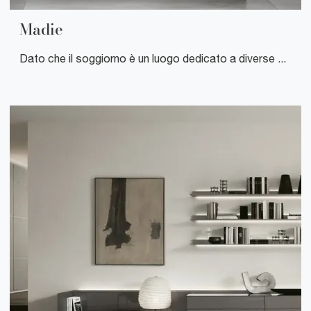
Madie
Dato che il soggiorno è un luogo dedicato a diverse attività, ad esempio al riposo, alla socializzazione e anche al lavoro, occorre che sia di grande valore estetico, attrezzato con praticità e completo di tutto il necessario.