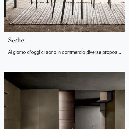
Sedie
Al giorno d'oggi ci sono in commercio diverse proposte a firma dei più noti marchi, sempre di grande qualità, tra cui sceglierai le Sedie più adatte alle tue necessità di praticità ed estetica.