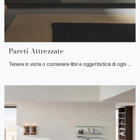
Pareti Attrezzate
Tenere in vista o contenere libri e oggettistica di ogni genere non è l’unico compito delle Pareti Attrezzate, di fatto esse contribuiscono a rendere bello il locale secondo una precisa idea di stile, che risponda alle tue aspettative.