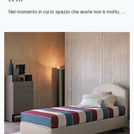
Nel momento in cui lo spazio che avete non è molto, si trovano sul mercato diverse soluzioni salvaspazio: Letti trasformabili e a scomparsa, che durante il giorno diventano mobili multifunzionali, pratici e belli.