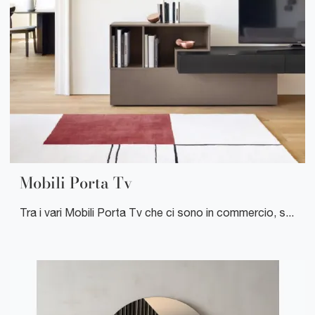
Mobili Porta Tv
Tra i vari Mobili Porta Tv che ci sono in commercio, sempre di charme, potrai decidere quale finitura, i loro colori, stile e tipologia di sistema portante fa per te.