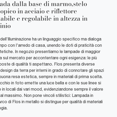
da dalla base di marmo,stelo
opico in acciaio e riflettore
abile e regolabile in altezza in
inio
dell’Illuminazione ha un linguaggio specifico ma dialoga
po con l'arredo di casa, unendo le doti di praticità con
stetiche. In negozio presentiamo le lampade di maggior
za sul mercato per accontentare ogni esigenza: le più
poste di qualità ti aspettano. Flos presenta diverse
esign da terra per interni in grado di connotare gli spazi
uona resa estetica, sempre in materiali di prima scelta.
chio in foto emette una luce bella e con le sue linee si
 in locali dai vari mood, evidenziandone sempre il valore
al massimo. Non pone vincoli stilistici: Lampada in
rco di Flos in metallo si distingue per qualità di materiali
ogia.