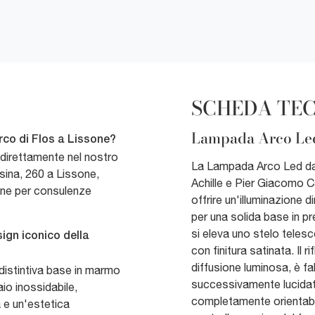
SCHEDA TE
Lampada Arco Led
co di Flos a Lissone?
 direttamente nel nostro
La Lampada Arco Led da 
ina, 260 a Lissone,
Achille e Pier Giacomo Ca
one per consulenze
offrire un'illuminazione d
per una solida base in p
si eleva uno stelo telesc
sign iconico della
con finitura satinata. Il r
diffusione luminosa, è fa
distintiva base in marmo
successivamente lucidat
aio inossidabile,
completamente orientabil
 e un'estetica