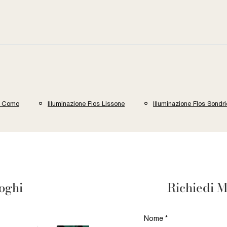
os Como
Illuminazione Flos Lissone
Illuminazione Flos Sondri
loghi
Richiedi M