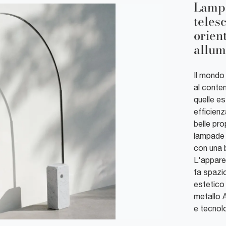
Lampa
telesc
orient
allum
Il mondo 
al contem
quelle e
efficien
belle pro
lampade d
con una b
L'apparec
fa spazio
estetico 
metallo A
e tecnol