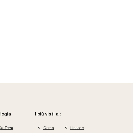
logia
I più visti a :
Da Terra
Como
Lissone