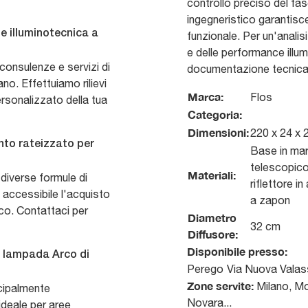
controllo preciso del fa
ingegneristico garantisc
ne illuminotecnica a
funzionale. Per un'analis
e delle performance illum
r consulenze e servizi di
documentazione tecnica 
no. Effettuiamo rilievi
Marca:
Flos
ersonalizzato della tua
Categoria:
Dimensioni:
220 x 24 x
nto rateizzato per
Base in mar
telescopico 
Materiali:
iverse formule di
riflettore i
accessibile l'acquisto
a zapon
co. Contattaci per
Diametro
32 cm
Diffusore:
Disponibile presso:
la lampada Arco di
Perego
Via Nuova Valas
Zone servite:
Milano, Mo
ncipalmente
Novara...
 ideale per aree