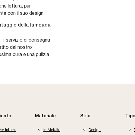
ne lettura, pur
nte con il suo design.
ntaggio della lampada
i, il servizio di consegna
tito dal nostro
sima cura e una pulizia
iente
Materiale
Stile
Tipo
er Interni
In Metallo
Design