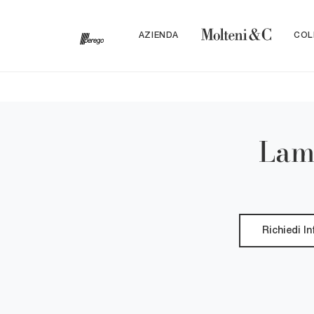
AZIENDA
COL
Lamp
Richiedi I