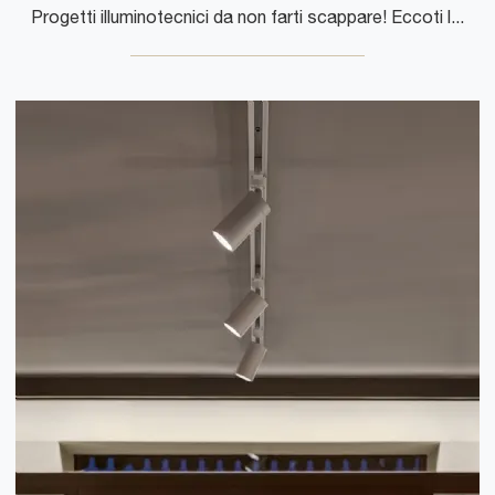
Progetti illuminotecnici da non farti scappare! Eccoti la lampada da esterni moderna Bubka Bollard di Davide Groppi.