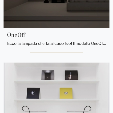
OneOff
Ecco la lampada che fa al caso tuo! Il modello OneOff è una delle nostre lampade da terra di Davide Groppi.