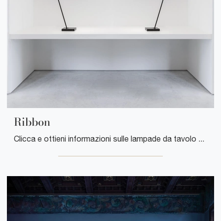
Ribbon
Clicca e ottieni informazioni sulle lampade da tavolo di Davide Groppi: il modello Ribbon in metallo ti attende!