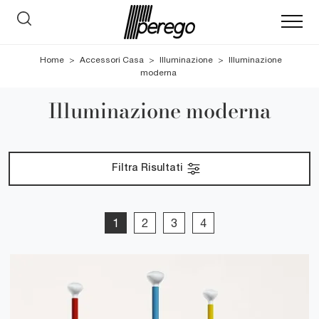
Home
>
Accessori Casa
>
Illuminazione
>
Illuminazione
moderna
Illuminazione moderna
Filtra Risultati
1
2
3
4