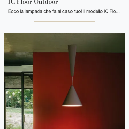
IC Floor Outdoor
Ecco la lampada che fa al caso tuo! Il modello IC Floor Outdoor è una tra le nostre lampade da esterni di Flos.