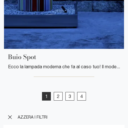
Buio Spot
Ecco la lampada moderna che fa al caso tuo! Il modello Buio Spot è una tra le nostre lampade da esterni di Davide Groppi.
1
2
3
4
AZZERA I FILTRI