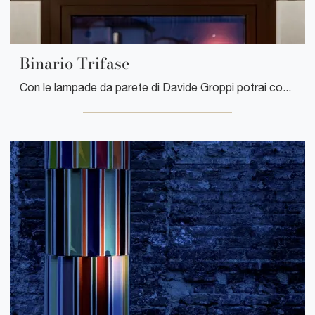
Binario Trifase
Con le lampade da parete di Davide Groppi potrai completare i tuoi spazi: clicca e scopri l'Illuminazione moderna Binario Trifase!