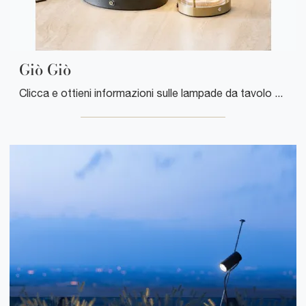
Giò Giò
Clicca e ottieni informazioni sulle lampade da tavolo di Riflessi: il modello Giò Giò in metallo ti sta aspettando!