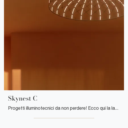
Skynest C
Progetti illuminotecnici da non perdere! Ecco qui la lampada a soffitto Skynest C di Flos.