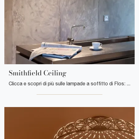
Smithfield Ceiling
Clicca e scopri di più sulle lampade a soffitto di Flos: il modello Smithfield Ceiling in metallo ti sta aspettando!