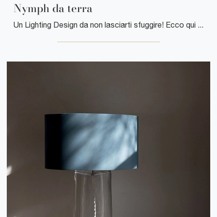
Nymph da terra
Un Lighting Design da non lasciarti sfuggire! Ecco qui la lampada da terra Nymph da terra di Poltrona Frau.