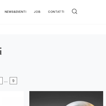
NEWS&EVENTI
JOB
CONTATTI
i
....
9