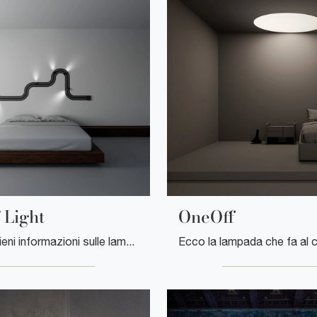
 Light
OneOff
Clicca e ottieni informazioni sulle lampade da parete di Davide Groppi: il modello Race of Light in policarbonato ti attende!