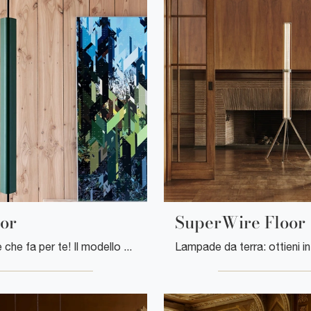
or
SuperWire Floor
Ecco la luce che fa per te! Il modello Emi Floor è una tra le nostre lampade da terra di Flos.