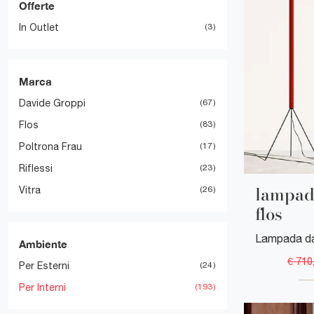
Offerte
In Outlet
3
Marca
Davide Groppi
67
Flos
83
Poltrona Frau
17
Riflessi
23
lampada
Vitra
26
flos
Ambiente
€ 710
Per Esterni
24
Per Interni
193