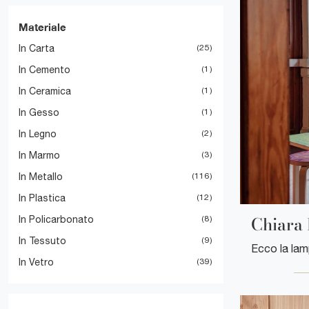
Materiale
In Carta
25
In Cemento
1
In Ceramica
1
In Gesso
1
In Legno
2
In Marmo
3
In Metallo
116
In Plastica
12
Chiara 
In Policarbonato
8
In Tessuto
9
In Vetro
39