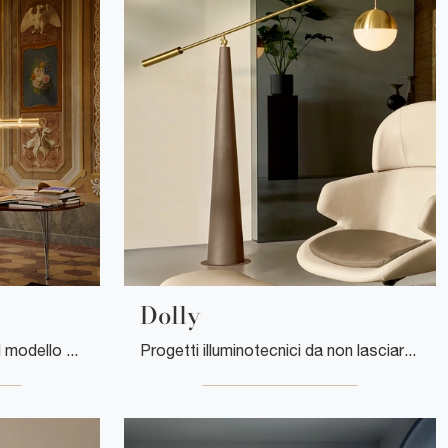
Dolly
Ecco la luce che fa per te! Il modello Luce Cilindrica è una tra le nostre lampade a sospensione di Flos.
Progetti illuminotecnici da non lasciarti sfuggire! Ti presentiamo la lampada da terra Dolly di Riflessi.