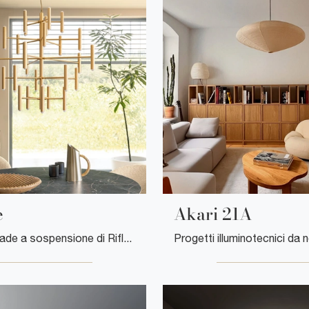
e
Akari 21A
Con le lampade a sospensione di Riflessi potrai impreziosire i tuoi locali: clicca e scopri Charme!