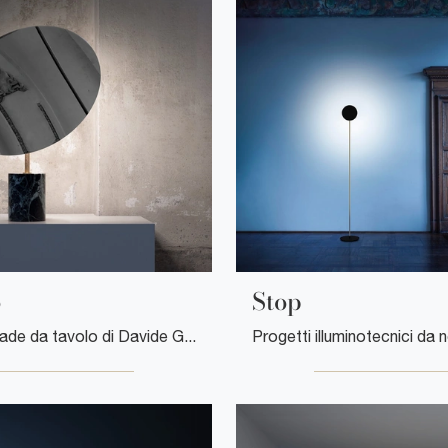
o
Stop
Con le lampade da tavolo di Davide Groppi potrai arricchire i tuoi spazi: clicca e scopri Calvino!