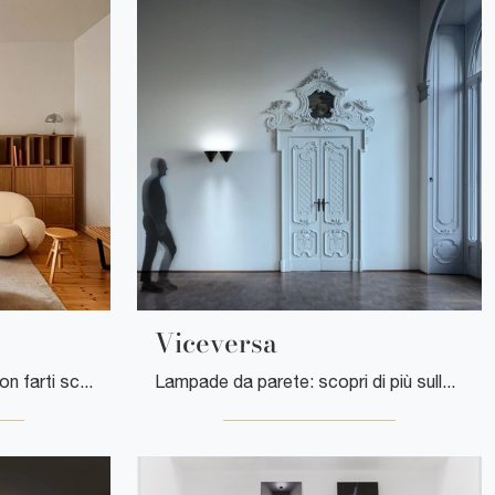
Viceversa
Progetti illuminotecnici da non farti scappare! Eccoti la lampada a sospensione Akari 21A di Vitra.
Lampade da parete: scopri di più sulla lampada Viceversa in metallo che ti consigliamo.