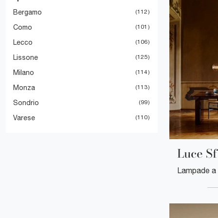
Bergamo
112
Como
101
Lecco
106
Lissone
125
Milano
114
Monza
113
Sondrio
99
Varese
110
Luce Sf