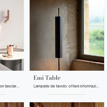
Emi Table
Progetti illuminotecnici da non lasciarti sfuggire! Ti presentiamo la lampada da parete C1 di Flos.
Lampade da tavolo: ottieni informazioni sulla lampada Emi Table in metallo che ti proponiamo.