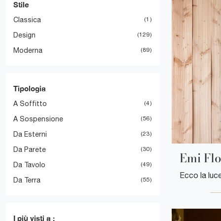
Stile
Classica
1
Design
129
Moderna
89
Tipologia
A Soffitto
4
A Sospensione
56
Da Esterni
23
Da Parete
30
Emi Flo
Da Tavolo
49
Da Terra
55
I più visti a :