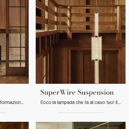
SuperWire Suspension
Lampade da terra: ottieni informazioni sulla lampada SuperWire Floor in vetro che ti proponiamo.
Ecco la lampada che fa al caso tuo! Il modello SuperWire Suspension è una delle nostre lampade a sospensione di Flos.