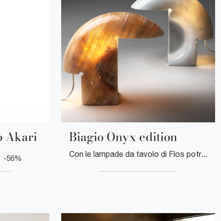
 Akari
Biagio Onyx edition
Con le lampade da tavolo di Flos potrai arricchire i tuoi interni: clicca e scopri Biagio Onyx edition!
-56%