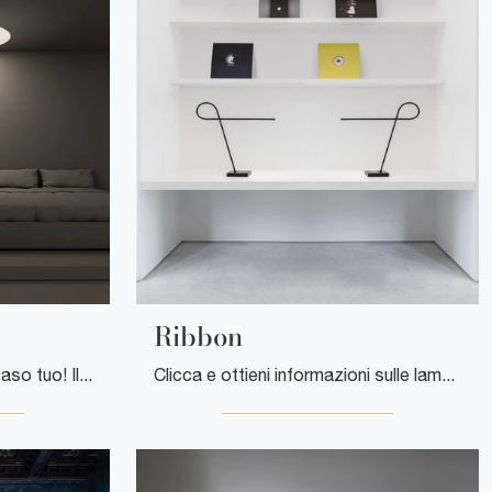
Ribbon
Ecco la lampada che fa al caso tuo! Il modello OneOff è una delle nostre lampade da terra di Davide Groppi.
Clicca e ottieni informazioni sulle lampade da tavolo di Davide Groppi: il modello Ribbon in metallo ti attende!