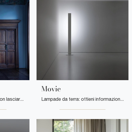
Movie
Progetti illuminotecnici da non lasciarti sfuggire! Ti presentiamo la lampada da terra Stop di Davide Groppi.
Lampade da terra: ottieni informazioni sulla lampada Movie in metallo che ti consigliamo.