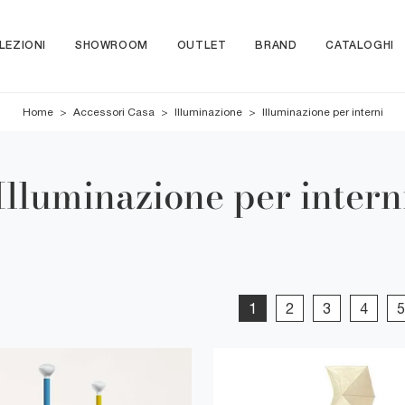
LEZIONI
SHOWROOM
OUTLET
BRAND
CATALOGHI
Home
>
Accessori Casa
>
Illuminazione
>
Illuminazione per interni
Illuminazione per intern
1
2
3
4
5