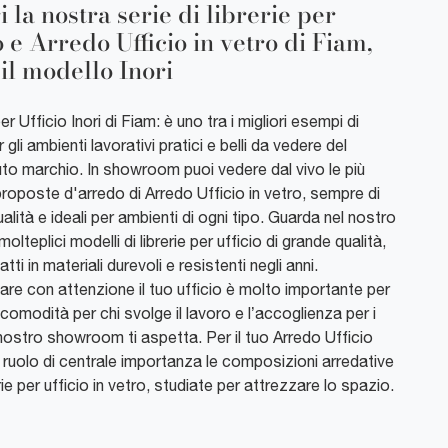
 la nostra serie di librerie per
o e Arredo Ufficio in vetro di Fiam,
il modello Inori
per Ufficio Inori di Fiam: è uno tra i migliori esempi di
r gli ambienti lavorativi pratici e belli da vedere del
to marchio. In showroom puoi vedere dal vivo le più
 proposte d'arredo di Arredo Ufficio in vetro, sempre di
alità e ideali per ambienti di ogni tipo. Guarda nel nostro
olteplici modelli di librerie per ufficio di grande qualità,
tti in materiali durevoli e resistenti negli anni.
re con attenzione il tuo ufficio è molto importante per
a comodità per chi svolge il lavoro e l’accoglienza per i
il nostro showroom ti aspetta. Per il tuo Arredo Ufficio
 ruolo di centrale importanza le composizioni arredative
rie per ufficio in vetro, studiate per attrezzare lo spazio.