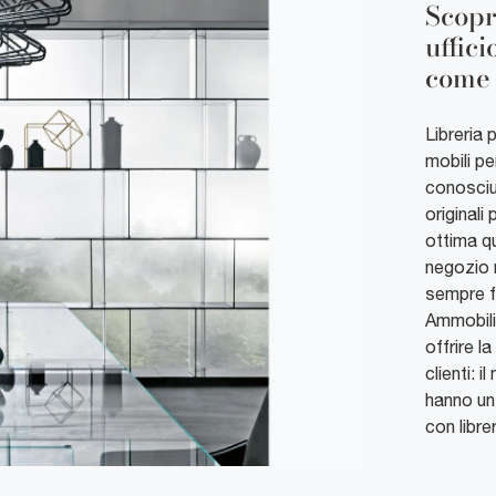
Scopri
uffici
come 
Libreria 
mobili pe
conosciu
originali
ottima qu
negozio m
sempre fa
Ammobilia
offrire l
clienti: 
hanno un
con libre