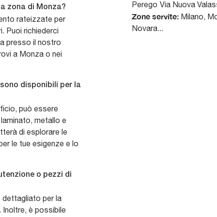
Perego
Via Nuova Valas
ella zona di Monza?
Zone servite:
Milano, Mo
ento rateizzate per
Novara...
i. Puoi richiederci
a presso il nostro
rovi a Monza o nei
 sono disponibili per la
fficio, può essere
i laminato, metallo e
terà di esplorare le
 per le tue esigenze e lo
tenzione o pezzi di
 dettagliato per la
 Inoltre, è possibile