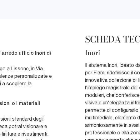
SCHEDA TE
Inori
arredo ufficio Inori di
Il sistema Inori, ideato 
go a Lissone, in Via
per Fiam, ridefinisce il 
ulenze personalizzate e
innovativa collezione di l
 a scegliere la
l'impiego magistrale del v
modulari, che conferisc
visiva e un'eleganza intr
ioni o i materiali
permette di configurarlo 
multimediale, elemento d
nsioni standard degli
armoniosamente in svariat
eca potrai visionare e
professionale o alla zona 
 finiture e rivestimenti,