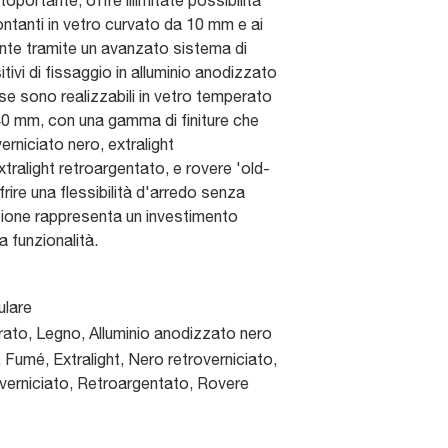
oportante, offre illimitate possibilità
ntanti in vetro curvato da 10 mm e ai
amente tramite un avanzato sistema di
itivi di fissaggio in alluminio anodizzato
se sono realizzabili in vetro temperato
40 mm, con una gamma di finiture che
erniciato nero, extralight
xtralight retroargentato, e rovere 'old-
frire una flessibilità d'arredo senza
zione rappresenta un investimento
a funzionalità.
ulare
ato, Legno, Alluminio anodizzato nero
 Fumé, Extralight, Nero retroverniciato,
verniciato, Retroargentato, Rovere