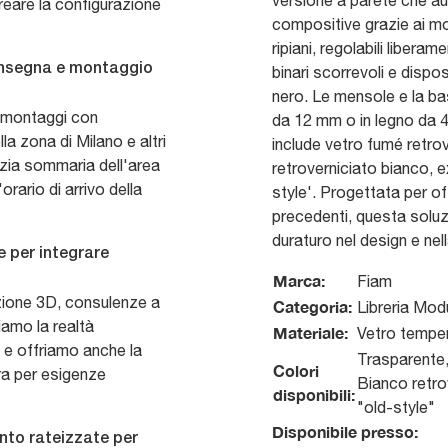
versione a parete che aut
reare la configurazione
compositive grazie ai mo
ripiani, regolabili liber
consegna e montaggio
binari scorrevoli e dispos
nero. Le mensole e la ba
 montaggi con
da 12 mm o in legno da 
la zona di Milano e altri
include vetro fumé retrov
ulizia sommaria dell'area
retroverniciato bianco, e
orario di arrivo della
style'. Progettata per of
precedenti, questa solu
duraturo nel design e nell
e per integrare
?
Marca:
Fiam
zione 3D, consulenze a
Categoria:
Libreria Mod
ziamo la realtà
Materiale:
Vetro temper
 e offriamo anche la
Trasparente,
Colori
ura per esigenze
Bianco retro
disponibili:
"old-style"
Disponibile presso:
nto rateizzate per