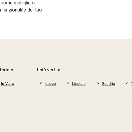
, come maniglie o
a funzionalità del tuo
eriale
I più visti a :
In Vetro
Lecco
Lissone
Sondrio