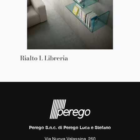
Rialto L Libreria
Perego S.n.c. di Perego Luca e Stefano
Via Nuova Valassina, 260