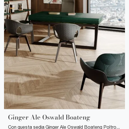
Ginger Ale Oswald Boateng
Con questa sedia Ginger Ale Oswald Boateng Poltrona Frau in pelle, una tra le nostre sedute fisse design, potrai impreziosire i tuoi interni.