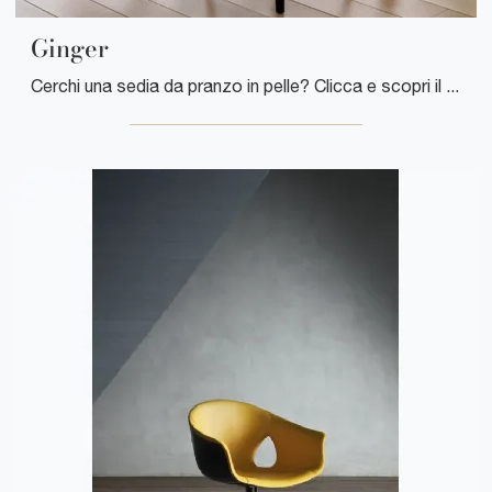
Ginger
Cerchi una sedia da pranzo in pelle? Clicca e scopri il modello Ginger di Poltrona Frau per ultimare i tuoi spazi al meglio.