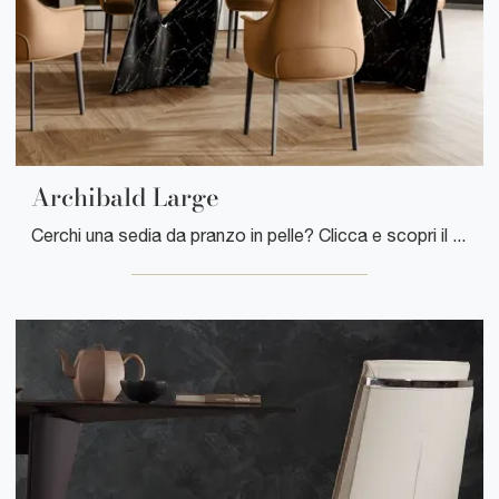
Archibald Large
Cerchi una sedia da pranzo in pelle? Clicca e scopri il modello Archibald Large di Poltrona Frau per completare i tuoi interni perfettamente.