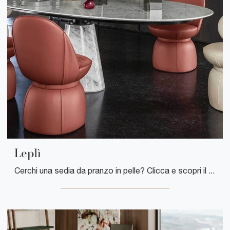
Leplì
Cerchi una sedia da pranzo in pelle? Clicca e scopri il modello Leplì di Poltrona Frau per completare i tuoi interni alla perfezione.