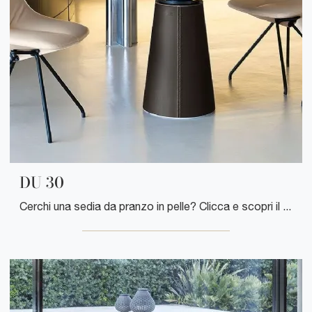
DU 30
Cerchi una sedia da pranzo in pelle? Clicca e scopri il modello DU 30 di Poltrona Frau per completare i tuoi locali al meglio.