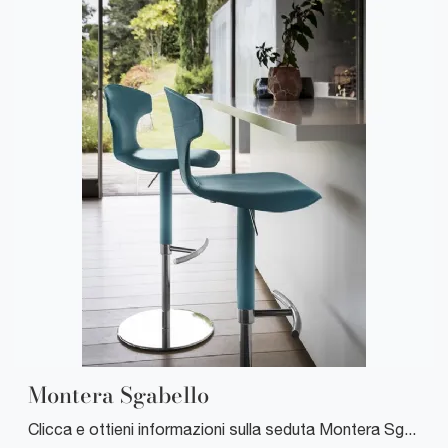
Montera Sgabello
Clicca e ottieni informazioni sulla seduta Montera Sgabello di Poltrona Frau in pelle: le più belle Sedie sgabelli design ti attendono.