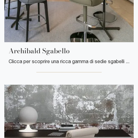
Archibald Sgabello
Clicca per scoprire una ricca gamma di sedie sgabelli per stanze moderne: il modello Archibald Sgabello di Poltrona Frau ti aspetta!