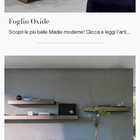
Foglio Oxide
Scopri le più belle Madie moderne! Clicca e leggi l'articolo: mobile soggiorno Foglio Oxide in laccato opaco, soluzione funzionale ed esteticamente ...