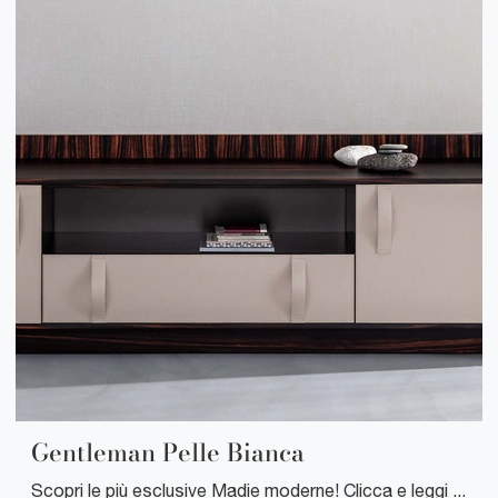
Gentleman Pelle Bianca
Scopri le più esclusive Madie moderne! Clicca e leggi l'articolo: madia Gentleman Pelle Bianca in materico, soluzione bella e funzionale.