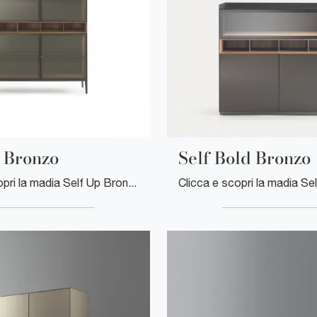
 Bronzo
Self Bold Bronzo
Clicca e scopri la madia Self Up Bronzo Rimadesio: se desideri mobili in vetro per stanze moderne, questa è l'acquisto perfetto per te!