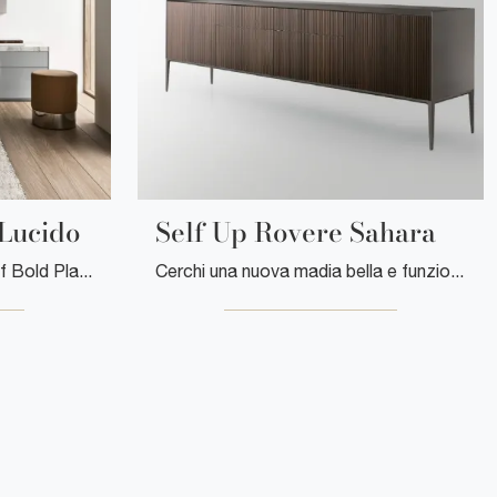
 Lucido
Self Up Rovere Sahara
Clicca e scopri la madia Self Bold Platino Lucido Rimadesio: se cerchi mobili in vetro per stanze moderne, questa è il miglior acquisto per te!
Cerchi una nuova madia bella e funzionale dalle linee moderne? Ti offriamo il modello Self Up Rovere Sahara di Rimadesio, realizzato in legno.