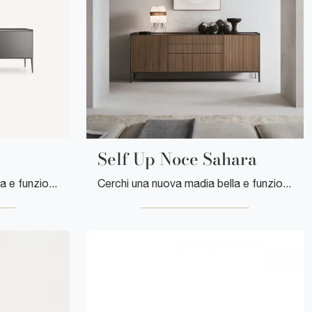
Self Up Noce Sahara
Cerchi una nuova madia bella e funzionale dalle linee moderne? Ti offriamo il modello Self Up Grafite di Rimadesio, realizzato in vetro.
Cerchi una nuova madia bella e funzionale dalle linee moderne? Ecco a te il modello Self Up Noce Sahara di Rimadesio, realizzato in legno.