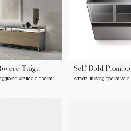
Rovere Taiga
Self Bold Piombo
Arreda un soggiorno pratico e operativo con questa madia Rialto Rovere Taiga di Rimadesio: scopri le più originali Madie in legno.