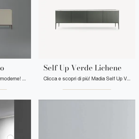
co
Self Up Verde Lichene
Scopri le più originali Madie moderne! Clicca e leggi l'articolo: madia Self Up Lino opaco in vetro, soluzione bella e funzionale.
Clicca e scopri di più! Madia Self Up Verde Lichene di Rimadesio in vetro: ti sta aspettando per valorizzare le tue stanze moderne.