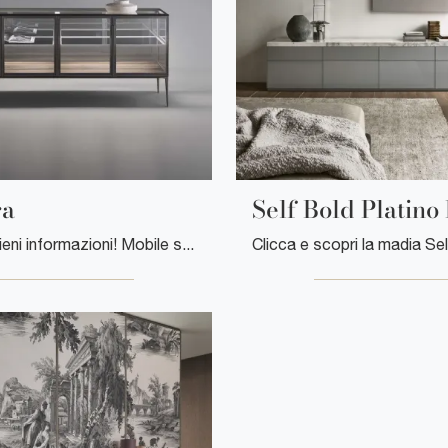
ra
Self Bold Platino
Clicca e ottieni informazioni! Mobile soggiorno Alambra di Rimadesio in vetro: ti aspetta per impreziosire le tue stanze moderne.