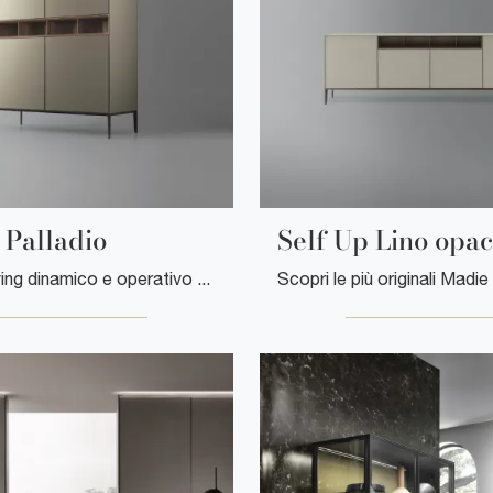
 Palladio
Self Up Lino opa
Arreda un living dinamico e operativo con questa madia Self Up Palladio di Rimadesio: scopri le più originali Madie in vetro.