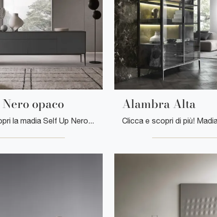
 Nero opaco
Alambra Alta
Clicca e scopri la madia Self Up Nero opaco Rimadesio: se vuoi mobili in vetro per stanze moderne, questa è l'acquisto perfetto per te!