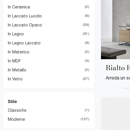
In Ceramica
2
In Laccato Lucido
6
In Laccato Opaco
28
In Legno
51
In Legno Laccato
9
In Materico
2
In MDF
3
Rialto 
In Metallo
2
In Vetro
27
Stile
Classiche
1
Moderne
127