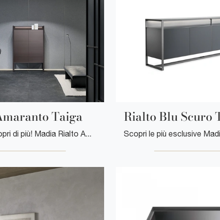
Amaranto Taiga
Rialto Blu Scuro 
Clicca e scopri di più! Madia Rialto Amaranto Taiga di Rimadesio in laccato opaco: ti attende per completare le tue stanze moderne.