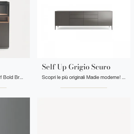
Self Up Grigio Scuro
Clicca e scopri la madia Self Bold Bronzo Rimadesio: se vuoi mobili in vetro per stanze moderne, questa è la scelta ideale per te!
Scopri le più originali Madie moderne! Clicca e leggi l'articolo: madia Self Up Grigio Scuro in vetro, soluzione bella e di grande qualità.