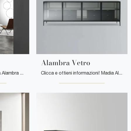
Alambra Vetro
Clicca e scopri di più! Madia Alambra Alta di Rimadesio in vetro: ti sta aspettando per valorizzare le tue stanze moderne.
Clicca e ottieni informazioni! Madia Alambra Vetro di Rimadesio in vetro: ti sta aspettando per completare le tue stanze moderne.