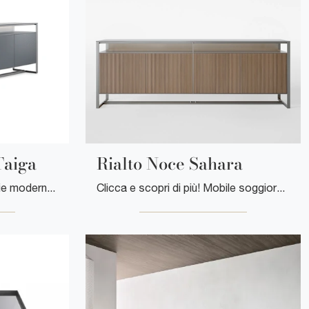
Taiga
Rialto Noce Sahara
Scopri le più esclusive Madie moderne! Clicca e leggi l'articolo: madia Rialto Blu Scuro Taiga in vetro, soluzione funzionale ed esteticamente ...
Clicca e scopri di più! Mobile soggiorno Rialto Noce Sahara di Rimadesio in legno: ti aspetta per impreziosire le tue stanze moderne.