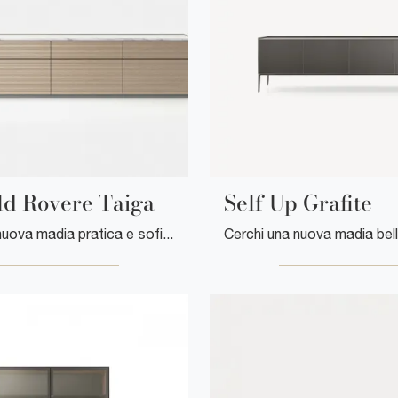
ld Rovere Taiga
Self Up Grafite
Cerchi una nuova madia pratica e sofisticata dalle linee moderne? Ecco a te il modello Self Bold Rovere Taiga di Rimadesio, realizzato in legno.