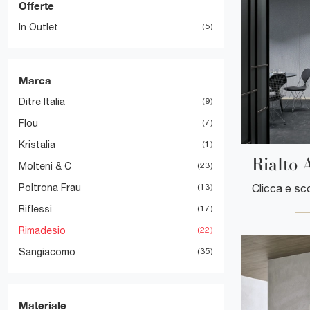
Offerte
In Outlet
5
Marca
Ditre Italia
9
Flou
7
Kristalia
1
Rialto 
Molteni & C
23
Poltrona Frau
13
Riflessi
17
Rimadesio
22
Sangiacomo
35
Materiale