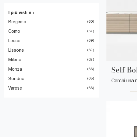
I più visti a :
Bergamo
60
Como
67
Lecco
69
Lissone
62
Milano
62
Self Bo
Monza
66
Sondrio
68
Varese
66