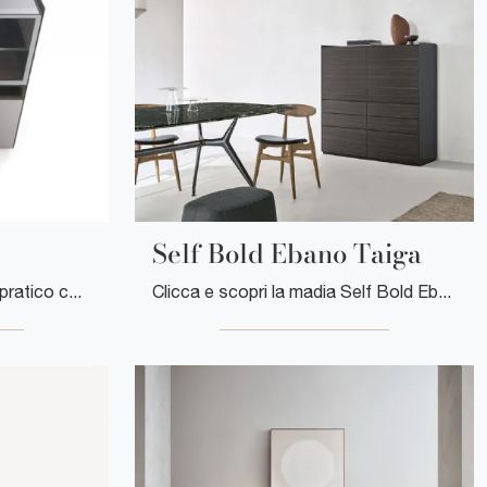
Self Bold Ebano Taiga
Arreda un living operativo e pratico con questa madia Self Bold Piombo di Rimadesio: scopri le più belle Madie in vetro.
Clicca e scopri la madia Self Bold Ebano Taiga Rimadesio: se cerchi mobili in legno per stanze moderne, questa è la scelta ideale per te!