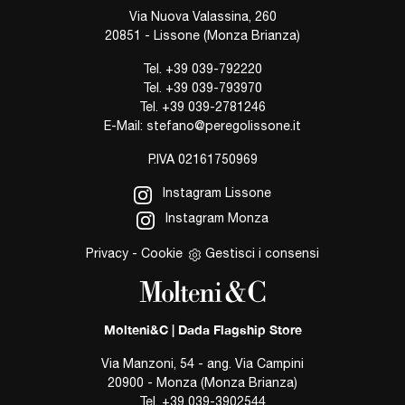
Via Nuova Valassina, 260
20851 - Lissone (Monza Brianza)
Tel.
+39 039-792220
Tel.
+39 039-793970
Tel.
+39 039-2781246
E-Mail:
stefano@peregolissone.it
P.IVA 02161750969
Instagram Lissone
Instagram Monza
Privacy
-
Cookie
Gestisci i consensi
Molteni&C | Dada Flagship Store
Via Manzoni, 54 - ang. Via Campini
20900 - Monza (Monza Brianza)
Tel.
+39 039-3902544