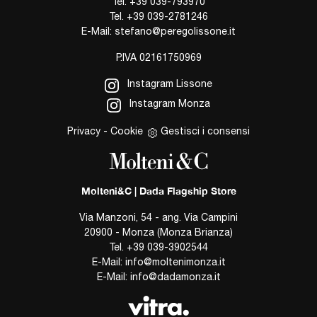
Tel.
+39 039-793970
Tel.
+39 039-2781246
E-Mail:
stefano@peregolissone.it
P.IVA 02161750969
Instagram Lissone
Instagram Monza
Privacy
-
Cookie
Gestisci i consensi
Molteni&C | Dada Flagship Store
Via Manzoni, 54 - ang. Via Campini
20900 - Monza (Monza Brianza)
Tel.
+39 039-3902544
E-Mail:
info@moltenimonza.it
E-Mail:
info@dadamonza.it