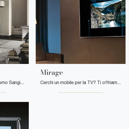
Mirage
Mobile porta tv per il soggiorno Sangiacomo in laccato opaco: clicca e ottieni informazioni sul modello Pannello TV, pensato per spazi moderni.
Cerchi un mobile per la TV? Ti offriamo il modello Mirage di Fiam in metallo, perfetto per spazi moderni.