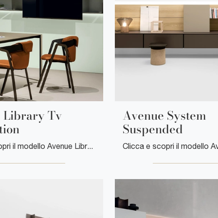
 Library Tv
Avenue System
tion
Suspended
Clicca e scopri il modello Avenue Library Tv Integration Kristalia: questo mobile per la TV in metallo è tra le più esclusive soluzioni per il living.