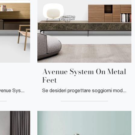
Avenue System On Metal
Feet
Clicca e scopri il modello Avenue System Suspended Kristalia: questo mobile per la TV in laccato opaco è tra le più originali soluzioni per il living.
Se desideri progettare soggiorni moderni, entra e scopri il mobile porta tv Avenue System On Metal Feet della firma Kristalia, fatto in melaminico