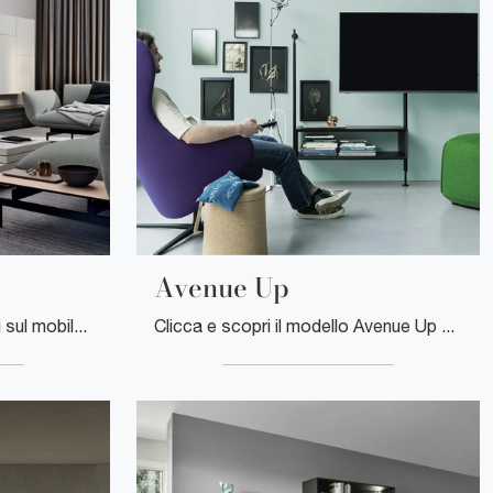
Avenue Up
Clicca e ottieni informazioni sul mobile porta tv Avenue System di Kristalia: realizzato in melaminico, è il prodotto perfetto per spazi moderni.
Clicca e scopri il modello Avenue Up Kristalia: questo mobile per la televisione in legno è tra le più belle soluzioni per il living.