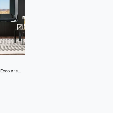
Cerchi un mobile per la TV? Ecco a te il modello Caadre di Fiam in vetro, ideale per spazi moderni.