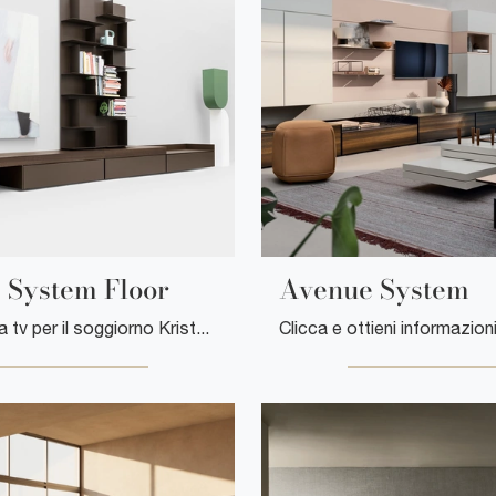
 System Floor
Avenue System
Mobile porta tv per il soggiorno Kristalia in laccato opaco: clicca e ottieni informazioni sul modello Avenue System Floor, perfetto per spazi ...