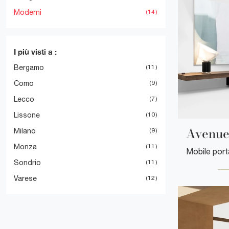
Moderni
14
I più visti a :
Bergamo
11
Como
9
Lecco
7
Lissone
10
Avenue
Milano
9
Monza
11
Sondrio
11
Varese
12