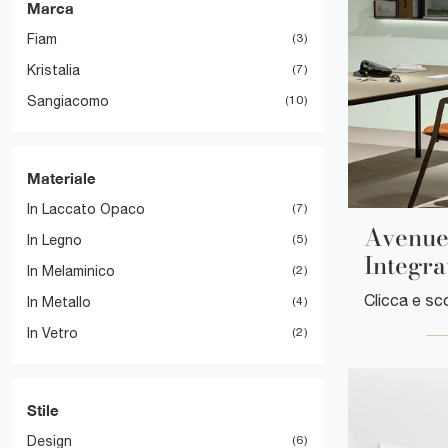
Marca
Fiam
3
Kristalia
7
Sangiacomo
10
Materiale
In Laccato Opaco
7
Avenue
In Legno
5
Integra
In Melaminico
2
In Metallo
4
In Vetro
2
Stile
Design
6