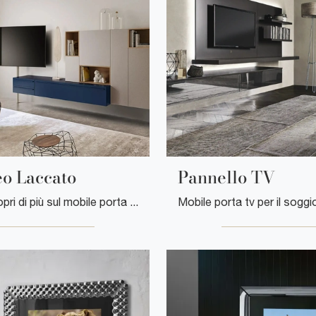
o Laccato
Pannello TV
Clicca e scopri di più sul mobile porta tv Tv Video Laccato di Sangiacomo: realizzato in laccato opaco, è il prodotto perfetto per spazi moderni.