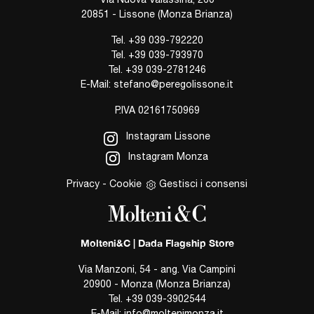
20851 - Lissone (Monza Brianza)
Tel.
+39 039-792220
Tel.
+39 039-793970
Tel.
+39 039-2781246
E-Mail:
stefano@peregolissone.it
P.IVA 02161750969
Instagram Lissone
Instagram Monza
Privacy
-
Cookie
Gestisci i consensi
Molteni&C | Dada Flagship Store
Via Manzoni, 54 - ang. Via Campini
20900 - Monza (Monza Brianza)
Tel.
+39 039-3902544
E-Mail:
info@moltenimonza.it