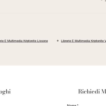
erie E Multimedia Kriptonite Lissone
Librerie E Multimedia Kriptonite 
loghi
Richiedi M