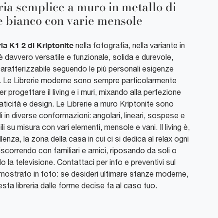
ria semplice a muro in metallo di
e bianco con varie mensole
ria K1 2 di Kriptonite
nella fotografia, nella variante in
è davvero versatile e funzionale, solida e durevole,
aratterizzabile seguendo le più personali esigenze
e. Le Librerie moderne sono sempre particolarmente
er progettare il living e i muri, mixando alla perfezione
raticità e design. Le Librerie a muro Kriptonite sono
li in diverse conformazioni: angolari, lineari, sospese e
ili su misura con vari elementi, mensole e vani. Il living è,
lenza, la zona della casa in cui ci si dedica al relax ogni
iscorrendo con familiari e amici, riposando da soli o
 la televisione. Contattaci per info e preventivi sul
mostrato in foto: se desideri ultimare stanze moderne,
esta libreria dalle forme decise fa al caso tuo.