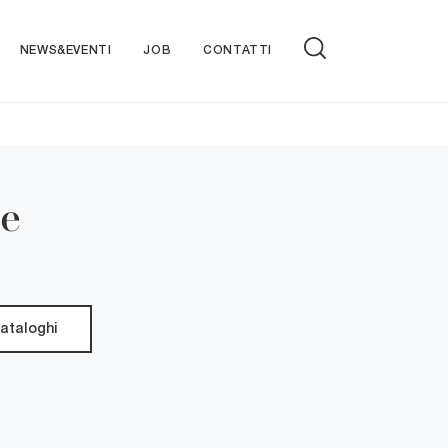
NEWS&EVENTI
JOB
CONTATTI
te
cataloghi