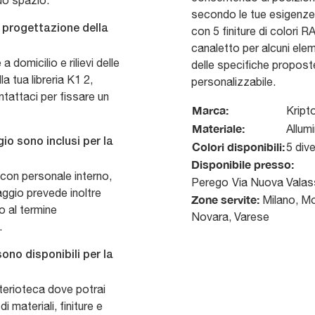
uo spazio.
secondo le tue esigenze. 
a progettazione della
con 5 finiture di colori R
canaletto per alcuni ele
domicilio e rilievi delle
delle specifiche propos
a tua libreria K1 2,
personalizzabile.
tattaci per fissare un
Marca:
Kript
Materiale:
Allum
io sono inclusi per la
Colori disponibili:
5 dive
Disponibile presso:
 con personale interno,
Perego
Via Nuova Valas
aggio prevede inoltre
Zone servite:
Milano, Mo
o al termine
Novara, Varese
.
sono disponibili per la
erioteca dove potrai
i materiali, finiture e