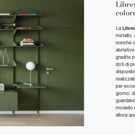
Libre
color
Libre
La
metallo, 
nonché c
abitativ
gradite p
doti di p
disponibi
realizzab
per eccel
giorno, d
guardando
modello 
allora qu