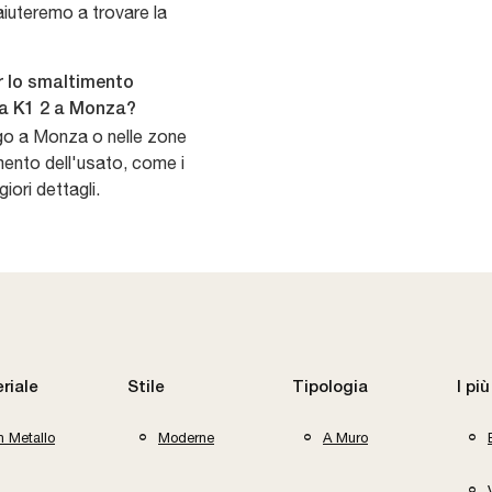
i aiuteremo a trovare la
er lo smaltimento
ria K1 2 a Monza?
rego a Monza o nelle zone
imento dell'usato, come i
iori dettagli.
riale
Stile
Tipologia
I più
n Metallo
Moderne
A Muro