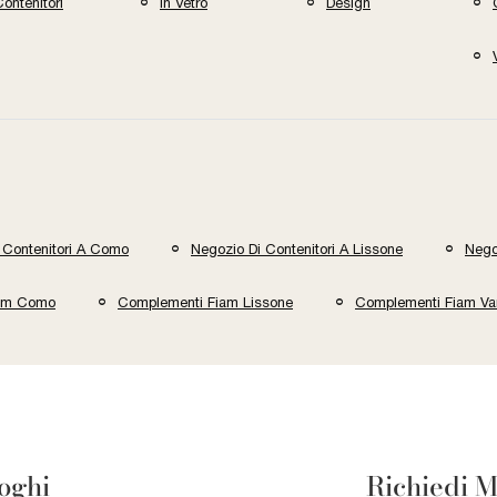
ontenitori
In Vetro
Design
 Contenitori A Como
Negozio Di Contenitori A Lissone
Nego
iam Como
Complementi Fiam Lissone
Complementi Fiam Va
loghi
Richiedi M