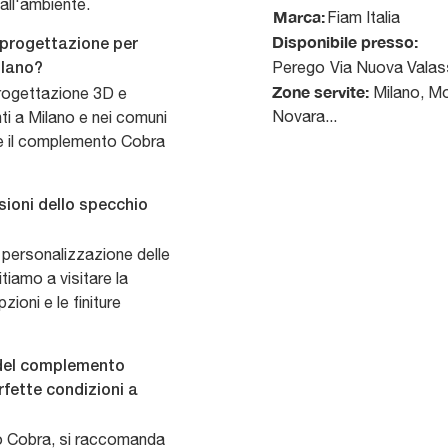
all'ambiente.
Marca:
Fiam Italia
Disponibile presso:
i progettazione per
Perego
Via Nuova Valas
ilano?
Zone servite:
Milano, Mo
 progettazione 3D e
Novara...
ti a Milano e nei comuni
are il complemento Cobra
sioni dello specchio
 personalizzazione delle
itiamo a visitare la
ioni e le finiture
 del complemento
fette condizioni a
o Cobra, si raccomanda