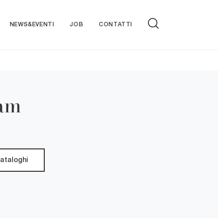
NEWS&EVENTI
JOB
CONTATTI
iam
cataloghi