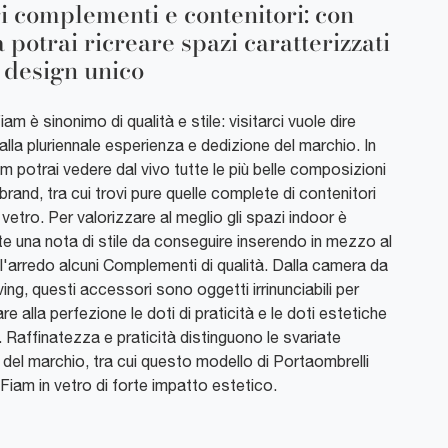
i complementi e contenitori: con
 potrai ricreare spazi caratterizzati
 design unico
Fiam è sinonimo di qualità e stile: visitarci vuole dire
 alla pluriennale esperienza e dedizione del marchio. In
 potrai vedere dal vivo tutte le più belle composizioni
brand, tra cui trovi pure quelle complete di contenitori
 vetro. Per valorizzare al meglio gli spazi indoor è
te una nota di stile da conseguire inserendo in mezzo al
l'arredo alcuni Complementi di qualità. Dalla camera da
living, questi accessori sono oggetti irrinunciabili per
e alla perfezione le doti di praticità e le doti estetiche
i. Raffinatezza e praticità distinguono le svariate
 del marchio, tra cui questo modello di Portaombrelli
Fiam in vetro di forte impatto estetico.