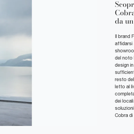
Scopr
Cobra
da un
Il brand 
affidarsi
showroom
del noto 
design in
sufficien
resto del
letto al 
completar
dei local
soluzioni
Cobra di 