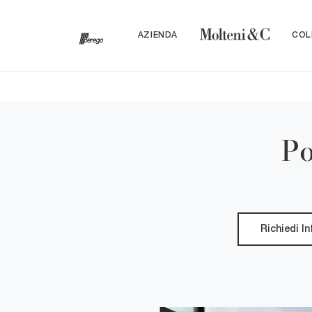
AZIENDA
COL
Po
Richiedi I