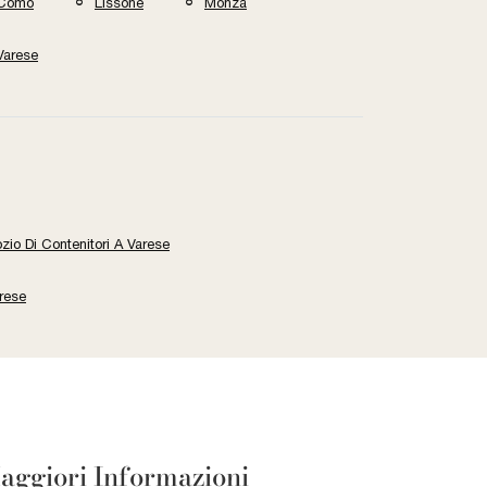
Como
Lissone
Monza
Varese
zio Di Contenitori A Varese
rese
aggiori Informazioni