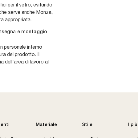
ici per il vetro, evitando
, che serve anche Monza,
ura appropriata.
consegna e montaggio
on personale interno
ra del prodotto. Il
 dell'area di lavoro al
enti
Materiale
Stile
I più