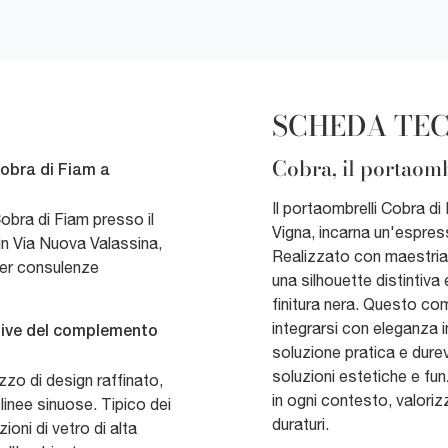
SCHEDA TE
Cobra, il portaomb
obra di Fiam a
Il portaombrelli Cobra di F
obra di Fiam presso il
Vigna, incarna un'espress
n Via Nuova Valassina,
Realizzato con maestria
per consulenze
una silhouette distintiva
finitura nera. Questo c
integrarsi con eleganza 
ntive del complemento
soluzione pratica e durev
soluzioni estetiche e fu
zo di design raffinato,
in ogni contesto, valoriz
linee sinuose. Tipico dei
duraturi.
ioni di vetro di alta