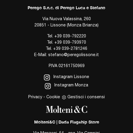
Perego S.n.c. di Perego Luca e Stefano
Via Nuova Valassina, 260
20851 - Lissone (Monza Brianza)
Tel.
+39 039-792220
Tel.
+39 039-793970
Tel.
+39 039-2781246
E-Mail:
stefano@peregolissone.it
P.IVA 02161750969
Instagram Lissone
Instagram Monza
Privacy
-
Cookie
Gestisci i consensi
Molteni&C | Dada Flagship Store
Via Manzoni, 54 - ang. Via Campini