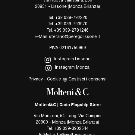
20851 - Lissone (Monza Brianza)
Tel.
+39 039-792220
Tel.
+39 039-793970
Tel.
+39 039-2781246
E-Mail:
stefano@peregolissone.it
P.IVA 02161750969
Instagram Lissone
Instagram Monza
Privacy
-
Cookie
Gestisci i consensi
Molteni&C | Dada Flagship Store
Via Manzoni, 54 - ang. Via Campini
20900 - Monza (Monza Brianza)
Tel.
+39 039-3902544
E-Mail:
info@moltenimonza.it