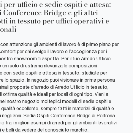
 per ufficio e sedie ospiti e attesa:
i Conference Bridge e gli altri
ti in tessuto per uffici operativi e
ionali
con attenzione gli ambienti di lavoro è di primo piano per
l comfort per chi svolge il lavoro e l’accoglienza per i
il nostro showroom ti aspetta. Per il tuo Arredo Ufficio
 un ruolo di estrema rilevanza le composizioni
e con sedie ospiti e attesa in tessuto, studiate per
e lo spazio. In negozio puoi visionare in prima persona
iginali proposte d'arredo di Arredo Ufficio in tessuto,
 ottima qualità e ideali per locali di ogni tipo. Vieni a
nel nostro negozio molteplici modelli di sedie ospiti e
 qualità eccellente, sempre fatti in materiali di qualità e
i negli anni. Sedia Ospiti Conference Bridge di Poltrona
no tra i migliori esempi di arredi per gli ambienti lavorativi
i e belli da vedere del conosciuto marchio.