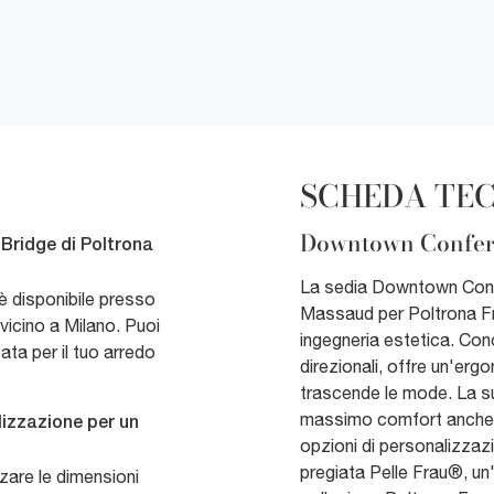
SCHEDA TE
Downtown Confere
 Bridge di Poltrona
La sedia Downtown Conf
è disponibile presso
Massaud per Poltrona Fra
icino a Milano. Puoi
ingegneria estetica. Con
ta per il tuo arredo
direzionali, offre un'er
trascende le mode. La sua
massimo comfort anche du
lizzazione per un
opzioni di personalizzazio
pregiata Pelle Frau®, un'
zare le dimensioni