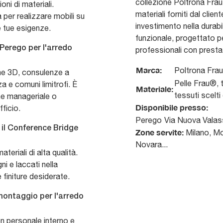
collezione Poltrona Frau, 
ni di materiali.
materiali forniti dal cli
 per realizzare mobili su
investimento nella durabil
e tue esigenze.
funzionale, progettato p
 Perego per l'arredo
professionali con prestaz
Marca:
Poltrona Frau
one 3D, consulenze a
Pelle Frau®, 
za e comuni limitrofi. È
Materiale:
tessuti scelti 
one manageriale o
Disponibile presso:
ficio.
Perego
Via Nuova Valas
 il Conference Bridge
Zone servite:
Milano, Mo
Novara...
teriali di alta qualità.
ni e laccati nella
 finiture desiderate.
montaggio per l'arredo
on personale interno e