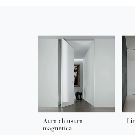
Aura chiusura
Li
magnetica