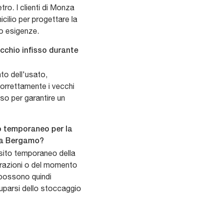
etro. I clienti di Monza
ilio per progettare la
ro esigenze.
ecchio infisso durante
nto dell'usato,
orrettamente i vecchi
uso per garantire un
to temporaneo per la
o a Bergamo?
posito temporaneo della
turazioni o del momento
o possono quindi
uparsi dello stoccaggio