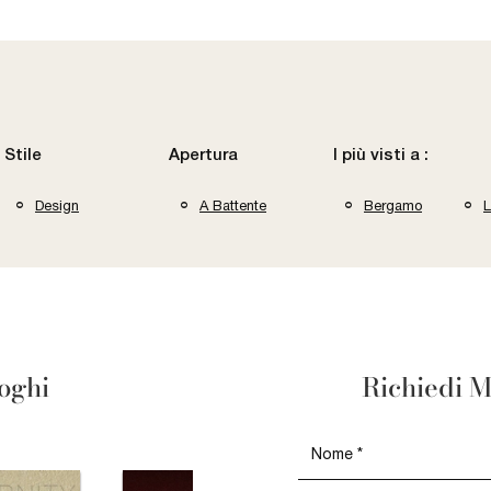
Stile
Apertura
I più visti a :
Design
A Battente
Bergamo
L
loghi
Richiedi M