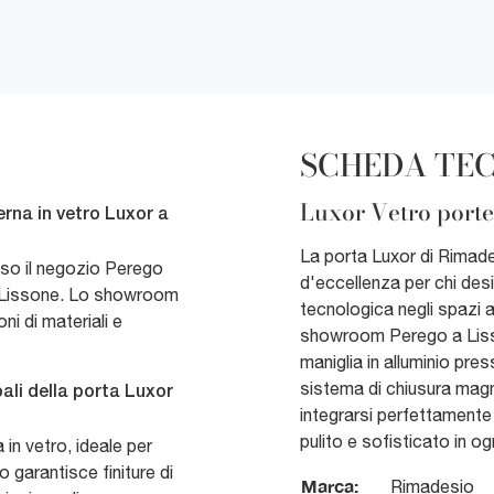
SCHEDA TE
Luxor Vetro porte
rna in vetro Luxor a
La porta Luxor di Rimad
sso il negozio Perego
d'eccellenza per chi des
a Lissone. Lo showroom
tecnologica negli spazi a
oni di materiali e
showroom Perego a Lisso
maniglia in alluminio pre
sistema di chiusura magn
pali della porta Luxor
integrarsi perfettamente 
pulito e sofisticato in o
 in vetro, ideale per
 garantisce finiture di
Marca:
Rimadesio