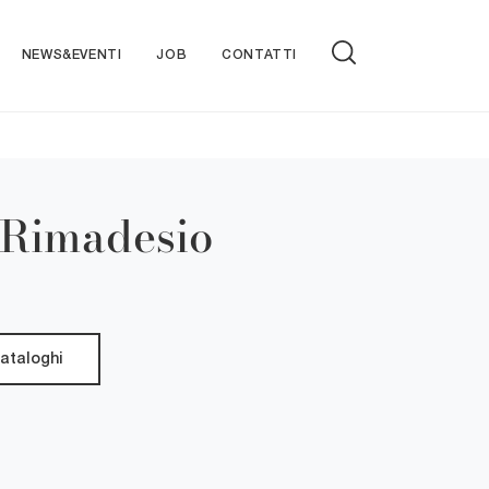
NEWS&EVENTI
JOB
CONTATTI
i Rimadesio
cataloghi