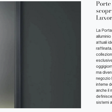
Porte
scopr
Luxor
La Porta 
alluminio
attuali i
raffinata
collezion
esclusive
oggigiorn
ma diven
negozio l
interne d
anche il 
definisce
sistemi a