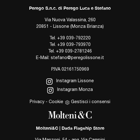
Perego S.n.c. di Perego Luca e Stefano
Via Nuova Valassina, 260
20851 - Lissone (Monza Brianza)
Tel.
+39 039-792220
Tel.
+39 039-793970
Tel.
+39 039-2781246
E-Mail:
stefano@peregolissone.it
P.IVA 02161750969
Instagram Lissone
Instagram Monza
Privacy
-
Cookie
Gestisci i consensi
Molteni&C | Dada Flagship Store
Via Manzoni, 54 - ang. Via Campini