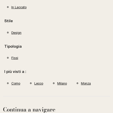
In Laccato
Stile
Design
Tipologia
Fissi
I più visti a :
Como
Lecco
Milano
Monza
Continua a navigare