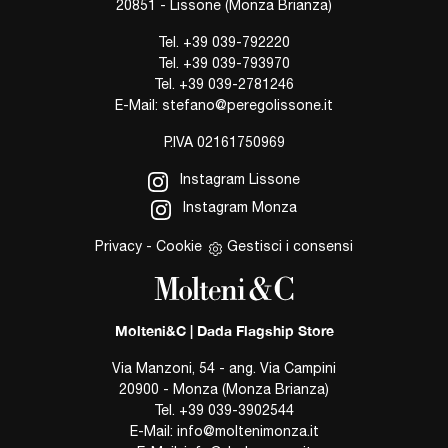
20851 - Lissone (Monza Brianza)
Tel.
+39 039-792220
Tel.
+39 039-793970
Tel.
+39 039-2781246
E-Mail:
stefano@peregolissone.it
P.IVA 02161750969
Instagram Lissone
Instagram Monza
Privacy
-
Cookie
Gestisci i consensi
Molteni&C | Dada Flagship Store
Via Manzoni, 54 - ang. Via Campini
20900 - Monza (Monza Brianza)
Tel.
+39 039-3902544
E-Mail:
info@moltenimonza.it