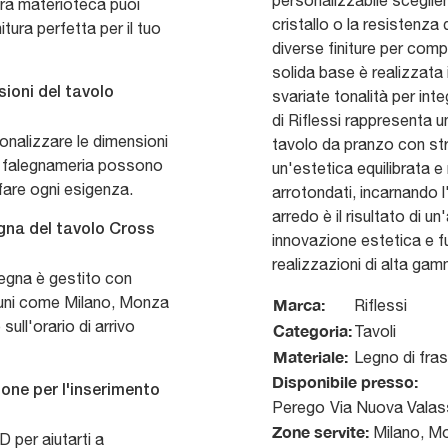
personalizzabile sceglie
tra materioteca puoi
cristallo o la resistenza 
itura perfetta per il tuo
diverse finiture per comp
solida base è realizzata 
sioni del tavolo
svariate tonalità per int
di Riflessi rappresenta u
onalizzare le dimensioni
tavolo da pranzo con stru
 di falegnameria possono
un'estetica equilibrata e
fare ogni esigenza.
arrotondati, incarnando l
arredo è il risultato di 
egna del tavolo Cross
innovazione estetica e fun
realizzazioni di alta gam
segna è gestito con
uni come Milano, Monza
Marca:
Riflessi
ll'orario di arrivo
Categoria:
Tavoli
Materiale:
Legno di fras
Disponibile presso:
ione per l'inserimento
Perego
Via Nuova Valas
Zone servite:
Milano, Mo
D per aiutarti a