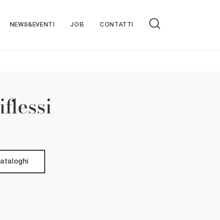
NEWS&EVENTI
JOB
CONTATTI
flessi
cataloghi