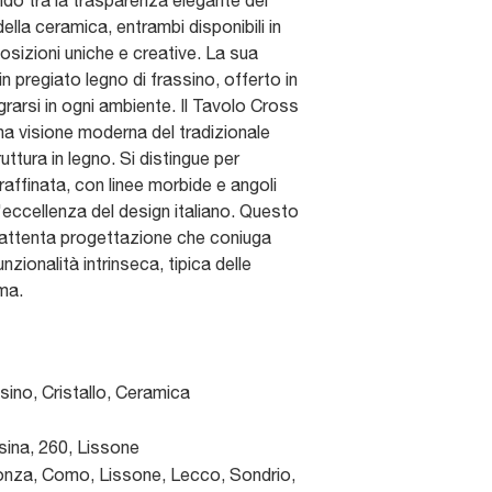
ndo tra la trasparenza elegante del
della ceramica, entrambi disponibili in
osizioni uniche e creative. La sua
in pregiato legno di frassino, offerto in
egrarsi in ogni ambiente. Il Tavolo Cross
na visione moderna del tradizionale
ttura in legno. Si distingue per
 raffinata, con linee morbide e angoli
'eccellenza del design italiano. Questo
un'attenta progettazione che coniuga
zionalità intrinseca, tipica delle
ma.
sino, Cristallo, Ceramica
sina, 260
,
Lissone
nza, Como, Lissone, Lecco, Sondrio,