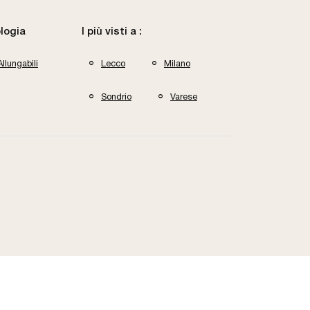
logia
I più visti a :
Allungabili
Lecco
Milano
Sondrio
Varese