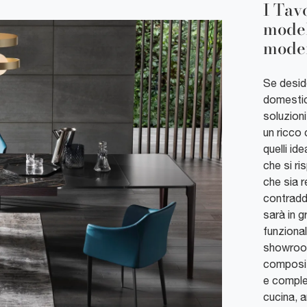
I Tavo
model
moder
Se deside
domestici
soluzioni
un ricco 
quelli id
che si ri
che sia r
contraddi
sarà in g
funzional
showroom
composizi
e comple
cucina, a