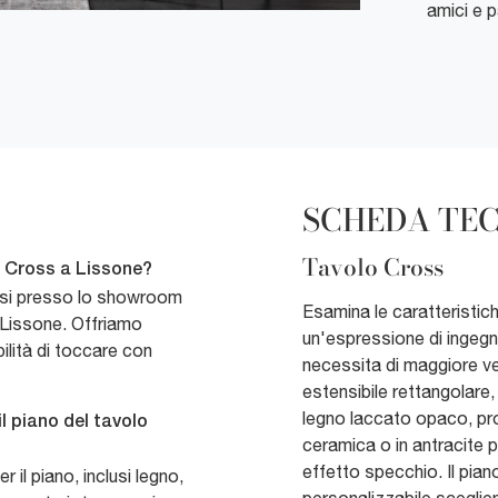
amici e p
SCHEDA TE
Tavolo Cross
i Cross a Lissone?
lessi presso lo showroom
Esamina le caratteristich
 Lissone. Offriamo
un'espressione di ingegn
ilità di toccare con
necessita di maggiore ver
estensibile rettangolare,
legno laccato opaco, prop
il piano del tavolo
ceramica o in antracite per
effetto specchio. Il pian
r il piano, inclusi legno,