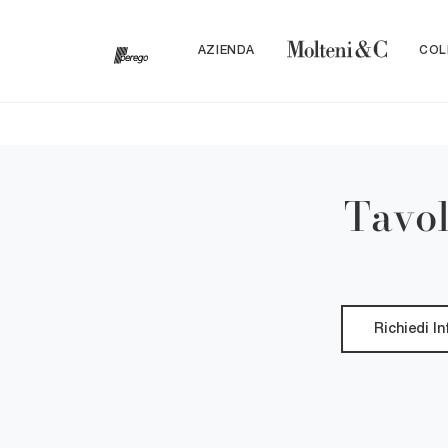
AZIENDA
COL
Tavol
Richiedi I