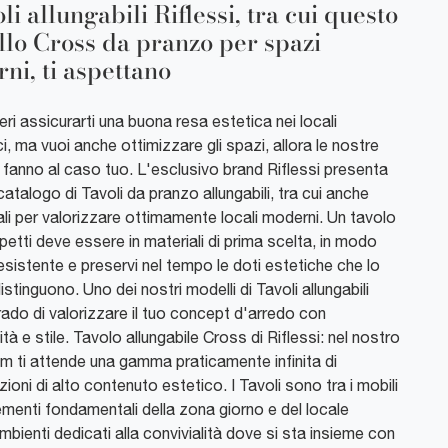
li allungabili Riflessi, tra cui questo
lo Cross da pranzo per spazi
ni, ti aspettano
ri assicurarti una buona resa estetica nei locali
, ma vuoi anche ottimizzare gli spazi, allora le nostre
 fanno al caso tuo. L'esclusivo brand Riflessi presenta
catalogo di Tavoli da pranzo allungabili, tra cui anche
eali per valorizzare ottimamente locali moderni. Un tavolo
spetti deve essere in materiali di prima scelta, in modo
esistente e preservi nel tempo le doti estetiche che lo
stinguono. Uno dei nostri modelli di Tavoli allungabili
rado di valorizzare il tuo concept d'arredo con
ità e stile. Tavolo allungabile Cross di Riflessi: nel nostro
 ti attende una gamma praticamente infinita di
oni di alto contenuto estetico. I Tavoli sono tra i mobili
menti fondamentali della zona giorno e del locale
mbienti dedicati alla convivialità dove si sta insieme con