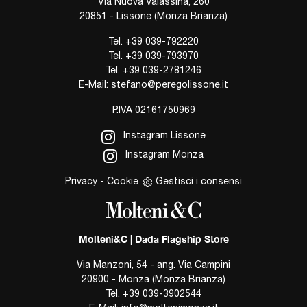
Via Nuova Valassina, 260
20851 - Lissone (Monza Brianza)
Tel.
+39 039-792220
Tel.
+39 039-793970
Tel.
+39 039-2781246
E-Mail:
stefano@peregolissone.it
P.IVA 02161750969
Instagram Lissone
Instagram Monza
Privacy
-
Cookie
Gestisci i consensi
Molteni&C | Dada Flagship Store
Via Manzoni, 54 - ang. Via Campini
20900 - Monza (Monza Brianza)
Tel.
+39 039-3902544