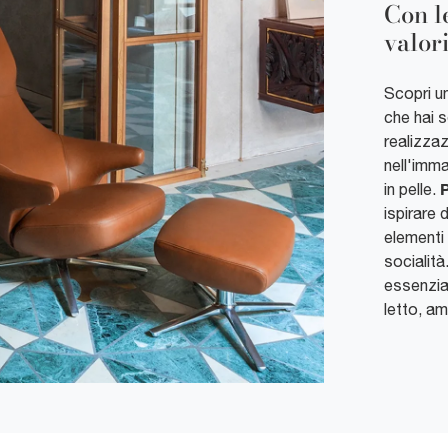
Con l
valori
Scopri un
che hai s
realizzaz
nell'imma
P
in pelle.
ispirare 
elementi 
socialit
essenzial
letto, am