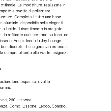
 ottimale. Le imbottiture, realizzate in
mpato e ovatta di poliestere,
raturo. Completa il tutto una base
n alluminio, disponibile nelle eleganti
o o lucido. Il rivestimento in pregiata
o da raffinate cuciture tono su tono, ne
trinseca. Acquistando la Jay Lounge
, beneficerete di una garanzia estesa e
ita sempre attento alle vostre esigenze,
u
 poliuretano espanso, ovatta
luminio
sina, 260
,
Lissone
nza, Como, Lissone, Lecco, Sondrio,