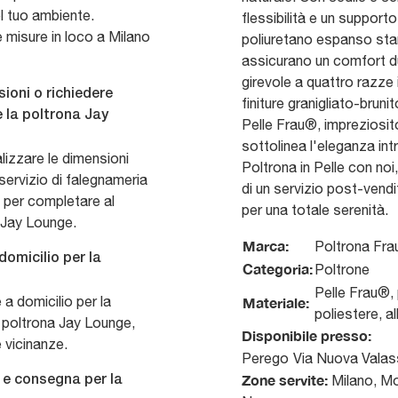
l tuo ambiente.
flessibilità e un supporto
e misure in loco a Milano
poliuretano espanso sta
assicurano un comfort du
girevole a quattro razze i
ioni o richiedere
finiture granigliato-brunit
 la poltrona Jay
Pelle Frau®, impreziosit
sottolinea l'eleganza in
lizzare le dimensioni
Poltrona in Pelle con noi
o servizio di falegnameria
di un servizio post-vend
a per completare al
per una totale serenità.
a Jay Lounge.
Marca:
Poltrona Fra
omicilio per la
Categoria:
Poltrone
Pelle Frau®,
a domicilio per la
Materiale:
poliestere, al
a poltrona Jay Lounge,
Disponibile presso:
 vicinanze.
Perego
Via Nuova Valas
Zone servite:
Milano, Mo
 e consegna per la