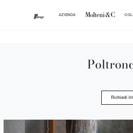
AZIENDA
COL
Poltron
Richiedi I