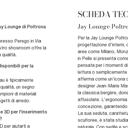
SCHEDA TE
Jay Lounge Poltro
ay Lounge di Poltrona
Per la Jay Lounge Poltron
presso Perego in Via
progettazione d'interni,
ostro showroom offre la
aree come Milano, Monz
 qualità.
in Pelle si presenta com
pensata per i momenti di 
isponibili per la
lettura o semplicemente p
afferma come un'icona d
rau è tipicamente
designer Jean-Marie Ma
a qualità, un segno
la classica bergère, dona
ampioni di materiali
affusolate. L'ergonomia 
getti di arredo.
concezione, garantendo 
e 3D per l'inserimento
La sua seduta, caratter
?
scultoree, è stata studi
D per aiutarti a
naturale. Con sedile e sc