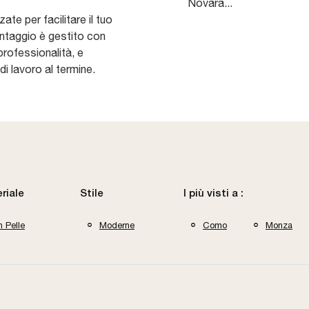
Novara...
te per facilitare il tuo
ontaggio è gestito con
professionalità, e
di lavoro al termine.
riale
Stile
I più visti a :
n Pelle
Moderne
Como
Monza