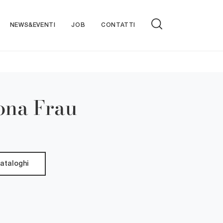
NEWS&EVENTI
JOB
CONTATTI
ona Frau
cataloghi