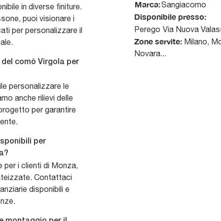
Marca:
Sangiacomo
bile in diverse finiture.
Disponibile presso:
sone, puoi visionare i
Perego
Via Nuova Valas
ati per personalizzare il
Zone servite:
Milano, Mo
ale.
Novara...
 del comò Virgola per
e personalizzare le
mo anche rilievi delle
 progetto per garantire
iente.
sponibili per
za?
per i clienti di Monza,
teizzate. Contattaci
anziarie disponibili e
enze.
 e montaggio per il