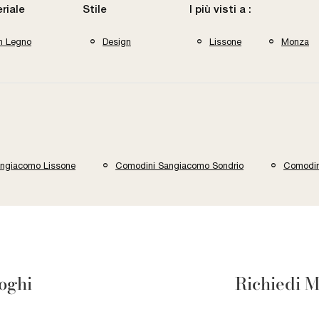
riale
Stile
I più visti a :
In Legno
Design
Lissone
Monza
ngiacomo Lissone
Comodini Sangiacomo Sondrio
Comodin
loghi
Richiedi M