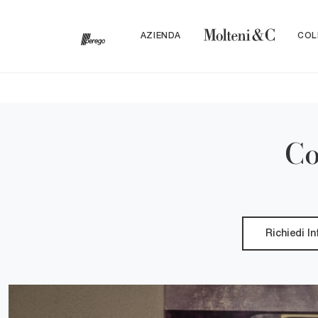
AZIENDA
COL
Co
Richiedi I