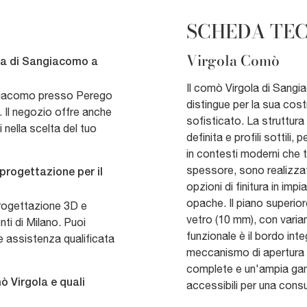
SCHEDA TE
Virgola Comò
ola di Sangiacomo a
Il comò Virgola di Sangi
ngiacomo presso Perego
distingue per la sua cost
 Il negozio offre anche
sofisticato. La struttura
 nella scelta del tuo
definita e profili sottili
in contesti moderni che tr
spessore, sono realizzat
 progettazione per il
opzioni di finitura in imp
opache. Il piano superior
 progettazione 3D e
vetro (10 mm), con varian
nti di Milano. Puoi
funzionale è il bordo int
e assistenza qualificata
meccanismo di apertura p
complete e un'ampia gamm
mò Virgola e quali
accessibili per una cons