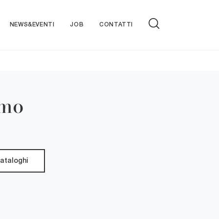
NEWS&EVENTI
JOB
CONTATTI
omo
cataloghi