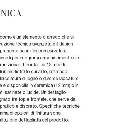
CNICA
acomo è un elemento d'arredo che si
ruzione tecnica avanzata e il design
 presenta superfici con curvatura
, pensati per integrarsi armonicamente sia
adizionali. I frontali, di 12 mm di
i in multistrato curvato, offrendo
iallacciatura di legno o diverse laccature
e è disponibile in ceramica (12 mm) o in
ti satinate o lucide. Un dettaglio
egrato tra top e frontale, che serve da
ratico e discreto. Specifiche tecniche
a di opzioni di finitura sono
ultazione dettagliata del prodotto.