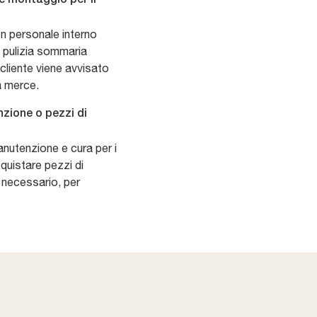
on personale interno
a pulizia sommaria
l cliente viene avvisato
la merce.
zione o pezzi di
anutenzione e cura per i
cquistare pezzi di
 necessario, per