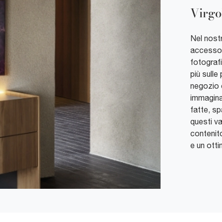
Virg
Nel nostr
accessori
fotograf
più sulle
negozio 
immaginat
fatte, s
questi v
contenito
e un otti