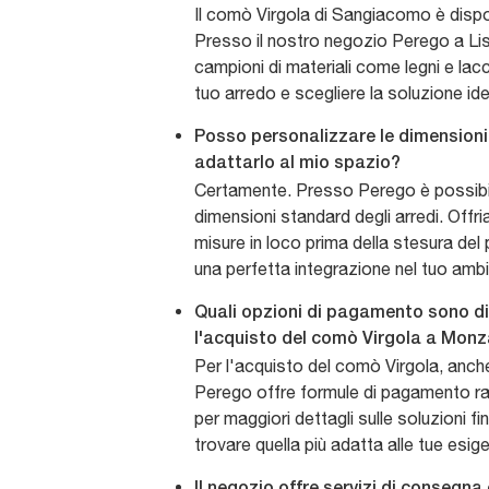
Il comò Virgola di Sangiacomo è disponi
Presso il nostro negozio Perego a Lis
campioni di materiali come legni e lacc
tuo arredo e scegliere la soluzione ide
Posso personalizzare le dimensioni
adattarlo al mio spazio?
Certamente. Presso Perego è possibil
dimensioni standard degli arredi. Offria
misure in loco prima della stesura del
una perfetta integrazione nel tuo amb
Quali opzioni di pagamento sono di
l'acquisto del comò Virgola a Mon
Per l'acquisto del comò Virgola, anche 
Perego offre formule di pagamento ra
per maggiori dettagli sulle soluzioni fin
trovare quella più adatta alle tue esig
Il negozio offre servizi di consegna