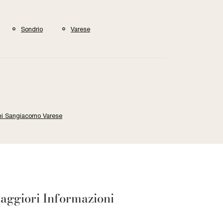
Sondrio
Varese
i Sangiacomo Varese
aggiori Informazioni