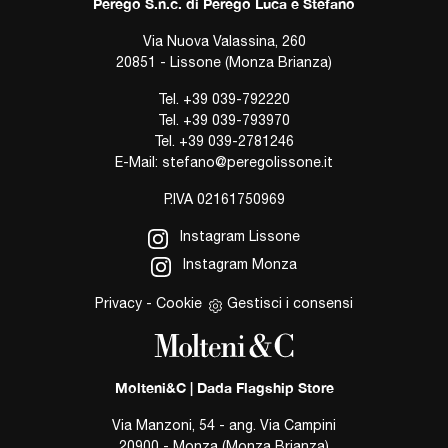
Perego S.n.c. di Perego Luca e Stefano
Via Nuova Valassina, 260
20851 - Lissone (Monza Brianza)
Tel.
+39 039-792220
Tel.
+39 039-793970
Tel.
+39 039-2781246
E-Mail:
stefano@peregolissone.it
P.IVA 02161750969
Instagram Lissone
Instagram Monza
Privacy
-
Cookie
Gestisci i consensi
Molteni&C | Dada Flagship Store
Via Manzoni, 54 - ang. Via Campini
20900 - Monza (Monza Brianza)