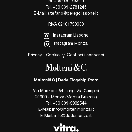
Tel.
+39 039-793970
Tel.
+39 039-2781246
E-Mail:
stefano@peregolissone.it
P.IVA 02161750969
Instagram Lissone
Instagram Monza
Privacy
-
Cookie
Gestisci i consensi
Molteni&C | Dada Flagship Store
Via Manzoni, 54 - ang. Via Campini
20900 - Monza (Monza Brianza)
Tel.
+39 039-3902544
E-Mail:
info@moltenimonza.it
E-Mail:
info@dadamonza.it