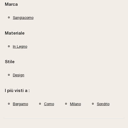
Marca
Sangiacomo
Materiale
In Legno
Stile
Design
I più visti a :
Bergamo
Como
Milano
Sondrio