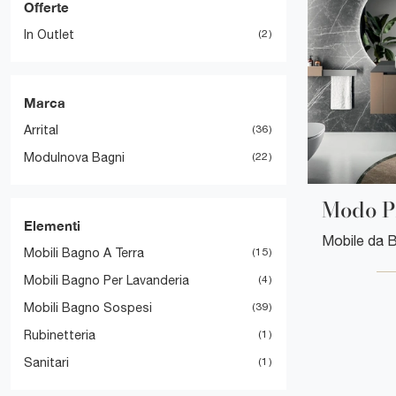
Offerte
In Outlet
2
Marca
Arrital
36
Modulnova Bagni
22
Modo Pr
Elementi
Mobili Bagno A Terra
15
Mobili Bagno Per Lavanderia
4
Mobili Bagno Sospesi
39
Rubinetteria
1
Sanitari
1