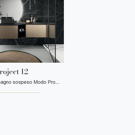
oject 12
Mobile da Bagno sospeso Modo Project 12 di Arrital: clicca e scopri di più su mobili bagno sospesi in metallo e accessori del marchio.