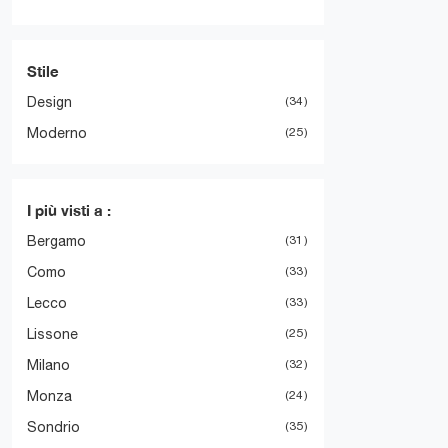
Stile
Design
34
Moderno
25
I più visti a :
Bergamo
31
Como
33
Lecco
33
Lissone
25
Milano
32
Monza
24
Sondrio
35