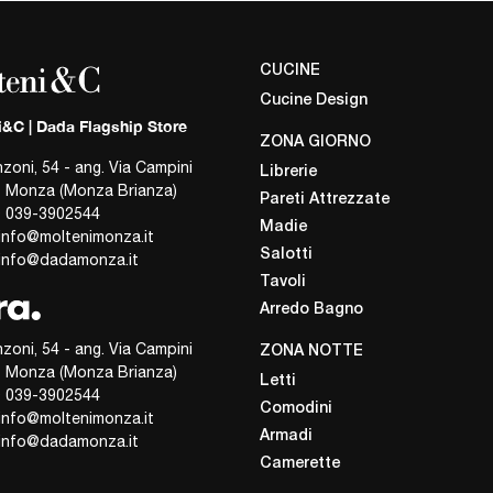
CUCINE
Cucine Design
i&C | Dada Flagship Store
ZONA GIORNO
zoni, 54 - ang. Via Campini
Librerie
- Monza (Monza Brianza)
Pareti Attrezzate
 039-3902544
Madie
info@moltenimonza.it
Salotti
info@dadamonza.it
Tavoli
Arredo Bagno
zoni, 54 - ang. Via Campini
ZONA NOTTE
- Monza (Monza Brianza)
Letti
 039-3902544
Comodini
info@moltenimonza.it
Armadi
info@dadamonza.it
Camerette