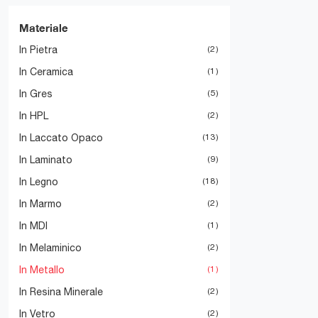
Materiale
In Pietra
2
In Ceramica
1
In Gres
5
In HPL
2
In Laccato Opaco
13
In Laminato
9
In Legno
18
In Marmo
2
In MDI
1
In Melaminico
2
In Metallo
1
In Resina Minerale
2
In Vetro
2