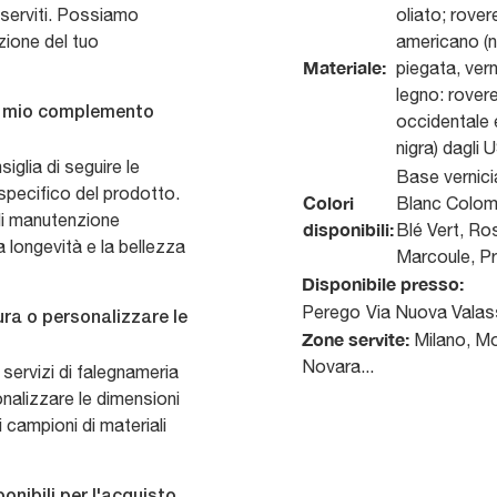
 serviti. Possiamo
oliato; rover
azione del tuo
americano (na
Materiale:
piegata, verni
legno: rover
l mio complemento
occidentale 
nigra) dagli 
iglia di seguire le
Base vernicia
 specifico del prodotto.
Colori
Blanc Colomb
 di manutenzione
disponibili:
Blé Vert, R
 longevità e la bellezza
Marcoule, Pr
Disponibile presso:
Perego
Via Nuova Valas
ura o personalizzare le
Zone servite:
Milano, Mo
Novara...
ervizi di falegnameria
onalizzare le dimensioni
i campioni di materiali
onibili per l'acquisto