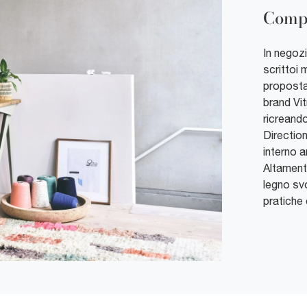
Compa
In negozi
scrittoi
proposta 
brand Vit
ricreand
Direction
interno a
Altamente
legno svo
pratiche 