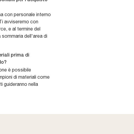
na con personale interno
 Ti avviseremo con
rce, e al termine del
a sommaria dell'area di
riali prima di
do?
one è possibile
pioni di materiali come
 ti guideranno nella