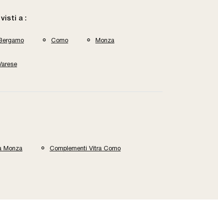
 visti a :
Bergamo
Como
Monza
Varese
ra Monza
Complementi Vitra Como