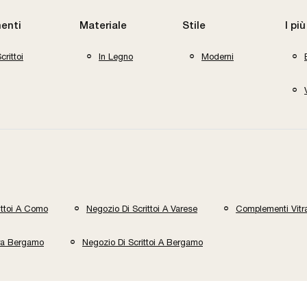
enti
Materiale
Stile
I più
crittoi
In Legno
Moderni
ittoi A Como
Negozio Di Scrittoi A Varese
Complementi Vit
ra Bergamo
Negozio Di Scrittoi A Bergamo