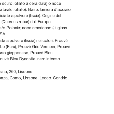
e scuro, oliato a cera dura) o noce
turale, oliato). Base: lamiera d'acciaio
ciata a polvere (liscia). Origine del
e (Quercus robur) dall'Europa
e/o Polonia; noce americano (Juglans
USA.
ta a polvere (liscia) nei colori: Prouvé
e (Ecru), Prouvé Gris Vermeer, Prouvé
osso giapponese, Prouvé Bleu
ouvé Bleu Dynastie, nero intenso.
sina, 260
,
Lissone
nza, Como, Lissone, Lecco, Sondrio,