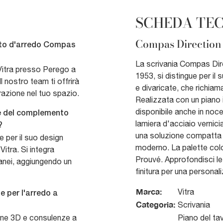
SCHEDA TE
Compas Direction
nto d'arredo Compas
La scrivania Compas Dir
 Vitra presso Perego a
1953, si distingue per i
l nostro team ti offrirà
e divaricate, che richia
razione nel tuo spazio.
Realizzata con un piano 
disponibile anche in noc
ile del complemento
lamiera d'acciaio vernici
?
una soluzione compatta 
e per il suo design
moderno. La palette color
itra. Si integra
Prouvé. Approfondisci le 
anei, aggiungendo un
finitura per una personal
Marca:
Vitra
e per l'arredo a
Categoria:
Scrivania
ione 3D e consulenze a
Piano del tav