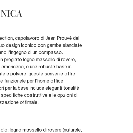
CNICA
ection, capolavoro di Jean Prouvé del
l suo design iconico con gambe slanciate
mano l'ingegno di un compasso.
in pregiato legno massello di rovere,
e americano, e una robusta base in
ata a polvere, questa scrivania offre
e funzionale per l'home office
i per la base include eleganti tonalità
specifiche costruttive e le opzioni di
izzazione ottimale.
olo: legno massello di rovere (naturale,