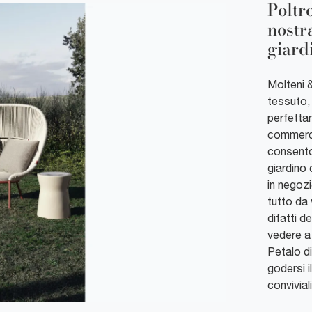
Poltr
nostr
giard
Molteni &
tessuto, 
perfettam
commerci
consenton
giardino
in negoz
tutto da 
difatti d
vedere a 
Petalo di
godersi i
conviviali