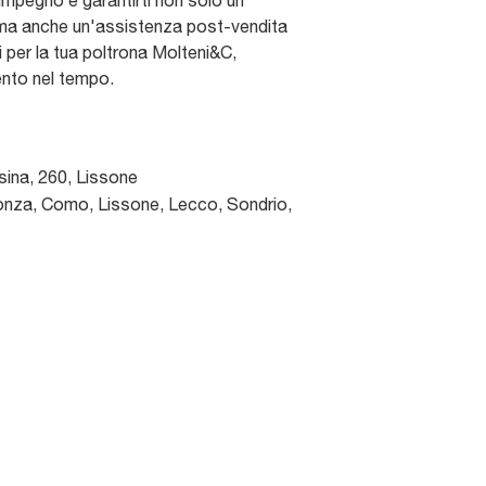
 impegno è garantirti non solo un
 ma anche un'assistenza post-vendita
li per la tua poltrona Molteni&C,
ento nel tempo.
sina, 260
,
Lissone
nza, Como, Lissone, Lecco, Sondrio,