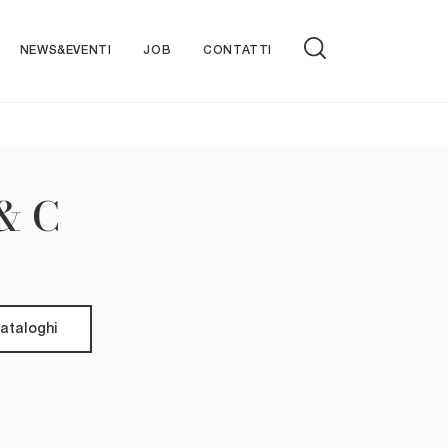
NEWS&EVENTI
JOB
CONTATTI
 & C
cataloghi