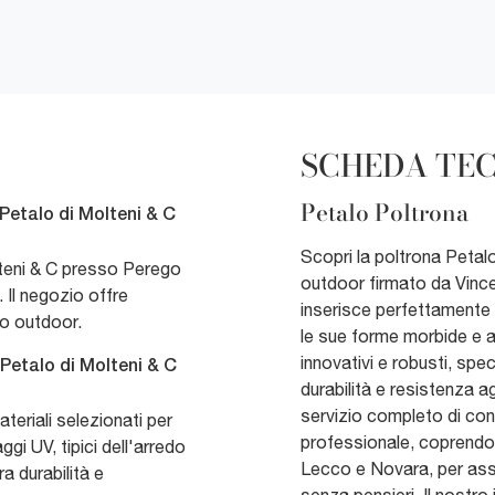
SCHEDA TE
Petalo Poltrona
Petalo di Molteni & C
Scopri la poltrona Petal
lteni & C presso Perego
outdoor firmato da Vinc
 Il negozio offre
inserisce perfettamente i
do outdoor.
le sue forme morbide e ac
innovativi e robusti, spe
 Petalo di Molteni & C
durabilità e resistenza a
servizio completo di co
teriali selezionati per
professionale, coprend
ggi UV, tipici dell'arredo
Lecco e Novara, per ass
a durabilità e