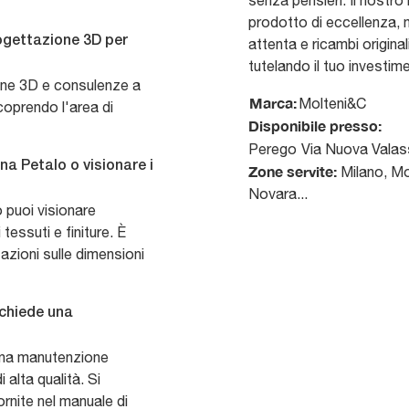
senza pensieri. Il nostro
prodotto di eccellenza,
rogettazione 3D per
attenta e ricambi origina
tutelando il tuo investim
ione 3D e consulenze a
Marca:
Molteni&C
coprendo l'area di
Disponibile presso:
Perego
Via Nuova Valas
na Petalo o visionare i
Zone servite:
Milano, Mo
Novara...
 puoi visionare
essuti e finiture. È
azioni sulle dimensioni
ichiede una
una manutenzione
 alta qualità. Si
ornite nel manuale di