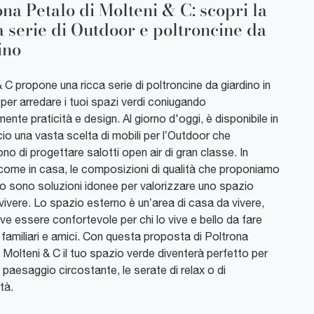
ona Petalo di Molteni & C: scopri la
a serie di Outdoor e poltroncine da
ino
 C propone una ricca serie di poltroncine da giardino in
per arredare i tuoi spazi verdi coniugando
ente praticità e design. Al giorno d'oggi, è disponibile in
o una vasta scelta di mobili per l’Outdoor che
o di progettare salotti open air di gran classe. In
 come in casa, le composizioni di qualità che proponiamo
io sono soluzioni idonee per valorizzare uno spazio
vivere. Lo spazio esterno è un’area di casa da vivere,
eve essere confortevole per chi lo vive e bello da fare
familiari e amici. Con questa proposta di Poltrona
 Molteni & C il tuo spazio verde diventerà perfetto per
l paesaggio circostante, le serate di relax o di
tà.