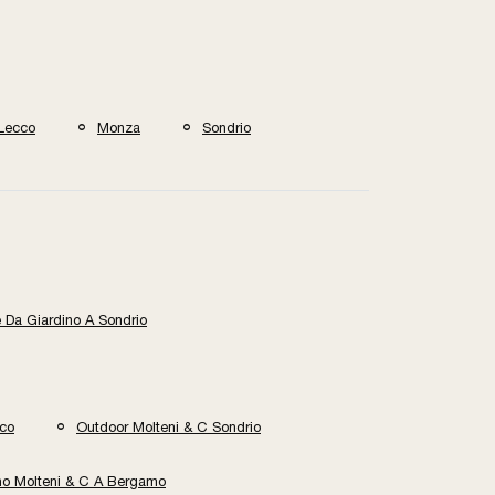
Lecco
Monza
Sondrio
e Da Giardino A Sondrio
cco
Outdoor Molteni & C Sondrio
ino Molteni & C A Bergamo